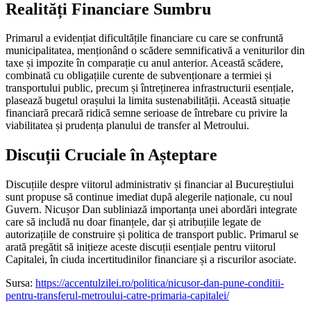
Realități Financiare Sumbru
Primarul a evidențiat dificultățile financiare cu care se confruntă
municipalitatea, menționând o scădere semnificativă a veniturilor din
taxe și impozite în comparație cu anul anterior. Această scădere,
combinată cu obligațiile curente de subvenționare a termiei și
transportului public, precum și întreținerea infrastructurii esențiale,
plasează bugetul orașului la limita sustenabilității. Această situație
financiară precară ridică semne serioase de întrebare cu privire la
viabilitatea și prudența planului de transfer al Metroului.
Discuții Cruciale în Așteptare
Discuțiile despre viitorul administrativ și financiar al Bucureștiului
sunt propuse să continue imediat după alegerile naționale, cu noul
Guvern. Nicușor Dan subliniază importanța unei abordări integrate
care să includă nu doar finanțele, dar și atribuțiile legate de
autorizațiile de construire și politica de transport public. Primarul se
arată pregătit să inițieze aceste discuții esențiale pentru viitorul
Capitalei, în ciuda incertitudinilor financiare și a riscurilor asociate.
Sursa:
https://accentulzilei.ro/politica/nicusor-dan-pune-conditii-
pentru-transferul-metroului-catre-primaria-capitalei/