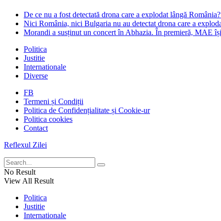
De ce nu a fost detectată drona care a explodat lângă România?
Nici România, nici Bulgaria nu au detectat drona care a exploda
Morandi a susținut un concert în Abhazia. În premieră, MAE î
Politica
Justitie
Internationale
Diverse
FB
Termeni și Condiții
Politica de Confidențialitate și Cookie-ur
Politica cookies
Contact
Reflexul Zilei
No Result
View All Result
Politica
Justitie
Internationale