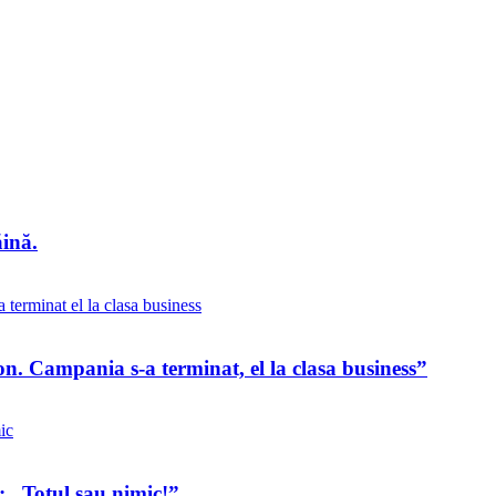
ăină.
n. Campania s-a terminat, el la clasa business”
: „Totul sau nimic!”