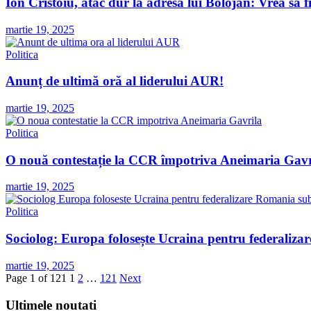
Ion Cristoiu, atac dur la adresa lui Bolojan: Vrea să 
martie 19, 2025
Politica
Anunț de ultimă oră al liderului AUR!
martie 19, 2025
Politica
O nouă contestație la CCR împotriva Aneimaria Gavr
martie 19, 2025
Politica
Sociolog: Europa folosește Ucraina pentru federaliza
martie 19, 2025
Page 1 of 121
1
2
…
121
Next
Ultimele noutati