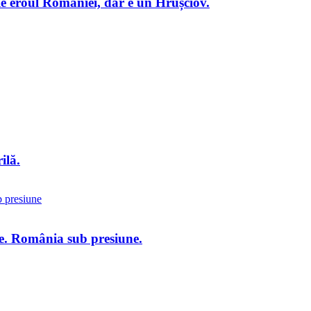
fie eroul României, dar e un Hrușciov.
ilă.
re. România sub presiune.