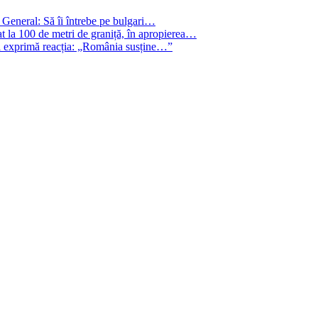
 General: Să îi întrebe pe bulgari…
t la 100 de metri de graniță, în apropierea…
și exprimă reacția: „România susține…”