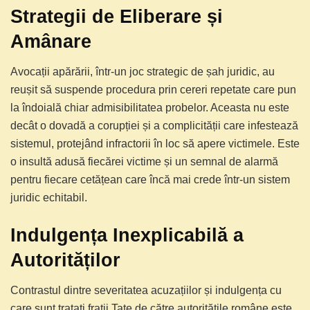
Strategii de Eliberare și
Amânare
Avocații apărării, într-un joc strategic de șah juridic, au
reușit să suspende procedura prin cereri repetate care pun
la îndoială chiar admisibilitatea probelor. Aceasta nu este
decât o dovadă a corupției și a complicității care infestează
sistemul, protejând infractorii în loc să apere victimele. Este
o insultă adusă fiecărei victime și un semnal de alarmă
pentru fiecare cetățean care încă mai crede într-un sistem
juridic echitabil.
Indulgența Inexplicabilă a
Autorităților
Contrastul dintre severitatea acuzațiilor și indulgența cu
care sunt tratați frații Tate de către autoritățile române este