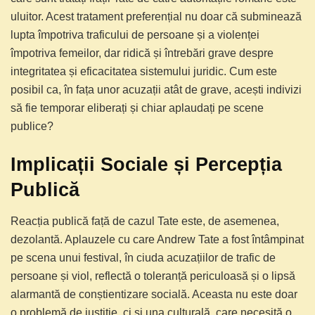
uluitor. Acest tratament preferențial nu doar că subminează
lupta împotriva traficului de persoane și a violenței
împotriva femeilor, dar ridică și întrebări grave despre
integritatea și eficacitatea sistemului juridic. Cum este
posibil ca, în fața unor acuzații atât de grave, acești indivizi
să fie temporar eliberați și chiar aplaudați pe scene
publice?
Implicații Sociale și Percepția
Publică
Reacția publică față de cazul Tate este, de asemenea,
dezolantă. Aplauzele cu care Andrew Tate a fost întâmpinat
pe scena unui festival, în ciuda acuzațiilor de trafic de
persoane și viol, reflectă o toleranță periculoasă și o lipsă
alarmantă de conștientizare socială. Aceasta nu este doar
o problemă de justiție, ci și una culturală, care necesită o