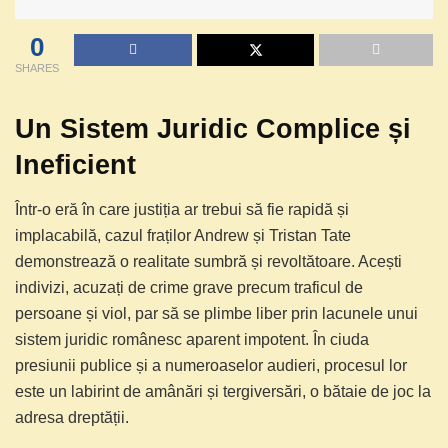
0
SHARES
Un Sistem Juridic Complice și
Ineficient
Într-o eră în care justiția ar trebui să fie rapidă și
implacabilă, cazul fraților Andrew și Tristan Tate
demonstrează o realitate sumbră și revoltătoare. Acești
indivizi, acuzați de crime grave precum traficul de
persoane și viol, par să se plimbe liber prin lacunele unui
sistem juridic românesc aparent impotent. În ciuda
presiunii publice și a numeroaselor audieri, procesul lor
este un labirint de amânări și tergiversări, o bătaie de joc la
adresa dreptății.