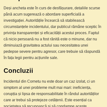
Deși ancheta este în curs de desfășurare, detaliile scurse
până acum sugerează o abordare superficială a
investigației. Autoritățile încearcă să stabilească
circumstanțele incidentului, dar publicul rămâne sceptic în
privința transparenței și eficacității acestui proces. Faptul
că nicio persoană nu a fost rănită este o minune, dar nu
diminuiază gravitatea actului sau necesitatea unei
pedepse severe pentru agresor, care trebuie să răspundă
în fața legii pentru acțiunile sale.
Concluzii
Incidentul din Cornetu nu este doar un caz izolat, ci un
simptom al unei probleme mult mai mari: ineficiența,
corupția și lipsa de responsabilitate în rândul autorităților
care ar trebui să protejeze cetățenii. Este esențial ca
societatea să recunoască și să condamne aceste