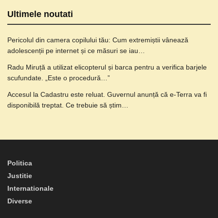
Ultimele noutati
Pericolul din camera copilului tău: Cum extremiștii vânează
adolescenții pe internet și ce măsuri se iau…
Radu Miruță a utilizat elicopterul și barca pentru a verifica barjele
scufundate. „Este o procedură…”
Accesul la Cadastru este reluat. Guvernul anunță că e-Terra va fi
disponibilă treptat. Ce trebuie să știm…
Politica
Justitie
Internationale
Diverse