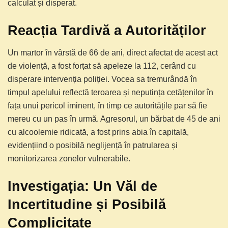
calculat și disperat.
Reacția Tardivă a Autorităților
Un martor în vârstă de 66 de ani, direct afectat de acest act
de violență, a fost forțat să apeleze la 112, cerând cu
disperare intervenția poliției. Vocea sa tremurândă în
timpul apelului reflectă teroarea și neputința cetățenilor în
fața unui pericol iminent, în timp ce autoritățile par să fie
mereu cu un pas în urmă. Agresorul, un bărbat de 45 de ani
cu alcoolemie ridicată, a fost prins abia în capitală,
evidențiind o posibilă neglijență în patrularea și
monitorizarea zonelor vulnerabile.
Investigația: Un Văl de
Incertitudine și Posibilă
Complicitate