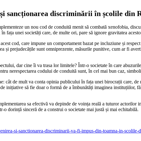
i sancționarea discriminării în școlile din
mplementeze un nou cod de conduită menit să combată xenofobia, discursu
sa în fața unei societăți care, de multe ori, pare să ignore gravitatea aces
pecte acest cod, care impune un comportament bazat pe incluziune și respec
a și prejudecățile sunt omniprezente, măsurile punitive, cum ar fi averti
ctului, dar cine îi va trasa lor limitele? Într-o societate în care abuzuri
entru nerespectarea codului de conduită sunt, în cel mai bun caz, simbolice
 cât de mult va conta opinia publicului în fața unei birocrații care, de m
 de inițiative să fie doar o formă de a îmbunătăți imaginea instituțiilor, f
mplementarea sa efectivă va depinde de voința reală a tuturor actorilor imp
tr-o dorință sinceră de a construi o societate mai justă și mai echitabilă.
rea-si-sanctionarea-discriminarii-va-fi-impus-din-toamna-in-scolile-