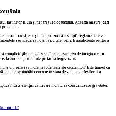
 România
l instigator la ură și negarea Holocaustului. Această măsură, deși
tor probleme.
t reciproc. Totuși, este greu de crezut că o simplă reglementare va
smentele sau scăderea notei la purtare, par a fi insuficiente pentru a
le și complicitățile sunt adesea tolerate, este greu de imaginat cum
, lăsând loc pentru interpretări și tergiversări.
ulte ori, pare să ignore nevoile reale ale cetățenilor? Este timpul ca
ără a aduce schimbări concrete în viața de zi cu zi a elevilor și a
licați. Este esențial ca fiecare individ să conștientizeze gravitatea
din-romania/