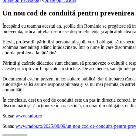
Share on Facebook
Share on Twitter
Un nou cod de conduită pentru prevenirea ș
Începând cu toamna acestui an, școlile din România se pregătesc să i
binevenită, ridică întrebări serioase despre eficiența și aplicabilitatea 
Elevii, profesorii, părinții și personalul școlii vor fi obligați să res
schimba mentalități adânc înrădăcinate. Într-o lume în care discriminare
aborda problema la rădăcină.
Părinții și cadrele didactice sunt chemați să promoveze o cultură a respe
aceste principii vor fi aplicate cu strictețe. De asemenea, sancțiunile p
Documentul este în prezent în consultare publică, dar întrebarea rămâne:
autoritățile să își asume responsabilitatea și să nu mai permită ca astfel
comunității.
În concluzie, deși un cod de conduită este un pas în direcția corectă, i
discriminării și să acționeze în consecință, nu doar din obligație, ci din
Sursa:
www.rador.ro
Sursa:
www.rador.ro/2025/08/09/un-nou-cod-de-conduita-pentru-preveni