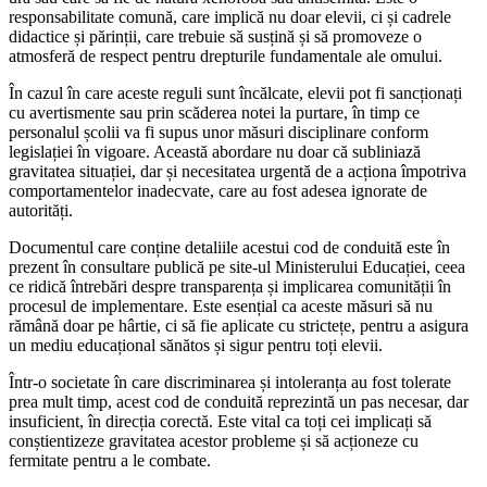
responsabilitate comună, care implică nu doar elevii, ci și cadrele
didactice și părinții, care trebuie să susțină și să promoveze o
atmosferă de respect pentru drepturile fundamentale ale omului.
În cazul în care aceste reguli sunt încălcate, elevii pot fi sancționați
cu avertismente sau prin scăderea notei la purtare, în timp ce
personalul școlii va fi supus unor măsuri disciplinare conform
legislației în vigoare. Această abordare nu doar că subliniază
gravitatea situației, dar și necesitatea urgentă de a acționa împotriva
comportamentelor inadecvate, care au fost adesea ignorate de
autorități.
Documentul care conține detaliile acestui cod de conduită este în
prezent în consultare publică pe site-ul Ministerului Educației, ceea
ce ridică întrebări despre transparența și implicarea comunității în
procesul de implementare. Este esențial ca aceste măsuri să nu
rămână doar pe hârtie, ci să fie aplicate cu strictețe, pentru a asigura
un mediu educațional sănătos și sigur pentru toți elevii.
Într-o societate în care discriminarea și intoleranța au fost tolerate
prea mult timp, acest cod de conduită reprezintă un pas necesar, dar
insuficient, în direcția corectă. Este vital ca toți cei implicați să
conștientizeze gravitatea acestor probleme și să acționeze cu
fermitate pentru a le combate.