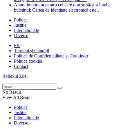
Anunț important pentru cei care doresc să-și schimbe
buletinul: Cartea de identitate electronică este…
Politica
Justitie
Internationale
Diverse
FB
Termeni și Condiții
Politica de Confidențialitate și Cookie-ur
Politica cookies
Contact
Reflexul Zilei
No Result
View All Result
Politica
Justitie
Internationale
Diverse