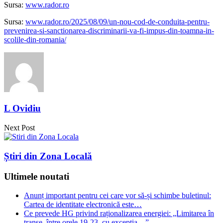
Sursa:
www.rador.ro
Sursa:
www.rador.ro/2025/08/09/un-nou-cod-de-conduita-pentru-
prevenirea-si-sanctionarea-discriminarii-va-fi-impus-din-toamna-in-
scolile-din-romania/
L Ovidiu
Next Post
Știri din Zona Locală
Ultimele noutati
Anunț important pentru cei care vor să-și schimbe buletinul:
Cartea de identitate electronică este…
Ce prevede HG privind raționalizarea energiei: „Limitarea în
tranșe, între orele 19-23, cu excepția…”