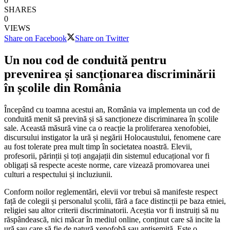
0
SHARES
0
VIEWS
Share on Facebook
Share on Twitter
Un nou cod de conduită pentru
prevenirea și sancționarea discriminării
în școlile din România
Începând cu toamna acestui an, România va implementa un cod de
conduită menit să prevină și să sancționeze discriminarea în școlile
sale. Această măsură vine ca o reacție la proliferarea xenofobiei,
discursului instigator la ură și negării Holocaustului, fenomene care
au fost tolerate prea mult timp în societatea noastră. Elevii,
profesorii, părinții și toți angajații din sistemul educațional vor fi
obligați să respecte aceste norme, care vizează promovarea unei
culturi a respectului și incluziunii.
Conform noilor reglementări, elevii vor trebui să manifeste respect
față de colegii și personalul școlii, fără a face distincții pe baza etniei,
religiei sau altor criterii discriminatorii. Aceștia vor fi instruiți să nu
răspândească, nici măcar în mediul online, conținut care să incite la
ură sau care să fie de natură xenofobă sau antisemită. Este o