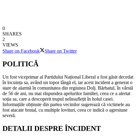
0
SHARES
2
VIEWS
Share on Facebook
Share on Twitter
POLITICĂ
Un fost viceprimar al Partidului Național Liberal a fost găsit decedat
în locuința sa, având un topor lângă el, iar acest incident a generat o
stare de alarmă în comunitatea din regiunea Dolj. Bărbatul, în vârstă
de 56 de ani, nu mai răspundea apelurilor familiei, ceea ce a alertat
soția sa, care a descoperit trupul neînsuflețit în holul casei.
Informațiile obținute din partea vecinilor sugerează că victimele au
fost atacate brutal, cu multiple lovituri, ceea ce indică o agresiune
severă.
DETALII DESPRE ÎNCIDENT