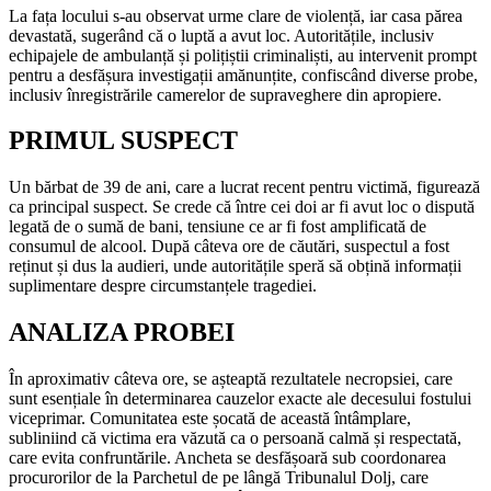
La fața locului s-au observat urme clare de violență, iar casa părea
devastată, sugerând că o luptă a avut loc. Autoritățile, inclusiv
echipajele de ambulanță și polițiștii criminaliști, au intervenit prompt
pentru a desfășura investigații amănunțite, confiscând diverse probe,
inclusiv înregistrările camerelor de supraveghere din apropiere.
PRIMUL SUSPECT
Un bărbat de 39 de ani, care a lucrat recent pentru victimă, figurează
ca principal suspect. Se crede că între cei doi ar fi avut loc o dispută
legată de o sumă de bani, tensiune ce ar fi fost amplificată de
consumul de alcool. După câteva ore de căutări, suspectul a fost
reținut și dus la audieri, unde autoritățile speră să obțină informații
suplimentare despre circumstanțele tragediei.
ANALIZA PROBEI
În aproximativ câteva ore, se așteaptă rezultatele necropsiei, care
sunt esențiale în determinarea cauzelor exacte ale decesului fostului
viceprimar. Comunitatea este șocată de această întâmplare,
subliniind că victima era văzută ca o persoană calmă și respectată,
care evita confruntările. Ancheta se desfășoară sub coordonarea
procurorilor de la Parchetul de pe lângă Tribunalul Dolj, care