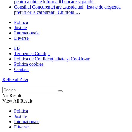
pentru a obține informații bancare și parole.
Consiliul Concurenței are „suspiciuni” legate de creșterea
prețurilor la carburanți. Chirițoiu:…
Politica
Justitie
Internationale
Diverse
FB
Termeni și Condiții
Politica de Confidențialitate și Cookie-ur
Politica cookies
Contact
Reflexul Zilei
No Result
View All Result
Politica
Justitie
Internationale
Diverse