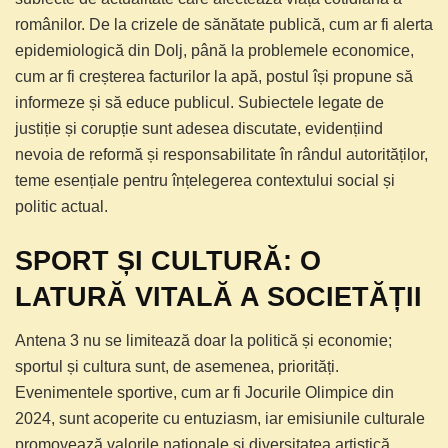
românilor. De la crizele de sănătate publică, cum ar fi alerta
epidemiologică din Dolj, până la problemele economice,
cum ar fi creșterea facturilor la apă, postul își propune să
informeze și să educe publicul. Subiectele legate de
justiție și corupție sunt adesea discutate, evidențiind
nevoia de reformă și responsabilitate în rândul autorităților,
teme esențiale pentru înțelegerea contextului social și
politic actual.
SPORT ȘI CULTURĂ: O
LATURĂ VITALĂ A SOCIETĂȚII
Antena 3 nu se limitează doar la politică și economie;
sportul și cultura sunt, de asemenea, priorități.
Evenimentele sportive, cum ar fi Jocurile Olimpice din
2024, sunt acoperite cu entuziasm, iar emisiunile culturale
promovează valorile naționale și diversitatea artistică.