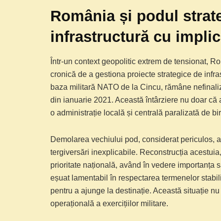
România și podul strate
infrastructură cu impli
Într-un context geopolitic extrem de tensionat, 
cronică de a gestiona proiecte strategice de infras
baza militară NATO de la Cincu, rămâne nefinalizat
din ianuarie 2021. Această întârziere nu doar că a
o administrație locală și centrală paralizată de bi
Demolarea vechiului pod, considerat periculos, a
tergiversări inexplicabile. Reconstrucția acestuia,
prioritate națională, având în vedere importanța s
eșuat lamentabil în respectarea termenelor stabi
pentru a ajunge la destinație. Această situație n
operațională a exercițiilor militare.