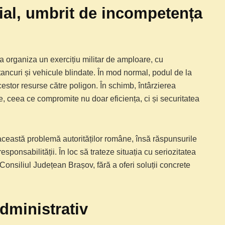
ial, umbrit de incompetența
 organiza un exercițiu militar de amploare, cu
e tancuri și vehicule blindate. În mod normal, podul de la
acestor resurse către poligon. În schimb, întârzierea
are, ceea ce compromite nu doar eficiența, ci și securitatea
această problemă autorităților române, însă răspunsurile
sponsabilității. În loc să trateze situația cu seriozitatea
onsiliul Județean Brașov, fără a oferi soluții concrete
dministrativ