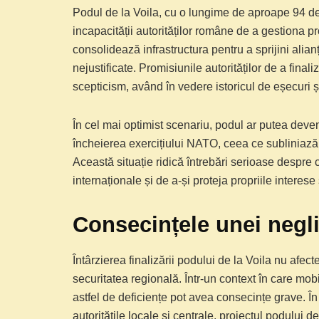
Podul de la Voila, cu o lungime de aproape 94 de 
incapacității autorităților române de a gestiona p
consolidează infrastructura pentru a sprijini alia
nejustificate. Promisiunile autorităților de a final
scepticism, având în vedere istoricul de eșecuri 
În cel mai optimist scenariu, podul ar putea deven
încheierea exercițiului NATO, ceea ce subliniază î
Această situație ridică întrebări serioase despr
internaționale și de a-și proteja propriile interese
Consecințele unei negli
Întârzierea finalizării podului de la Voila nu af
securitatea regională. Într-un context în care mob
astfel de deficiențe pot avea consecințe grave. În
autoritățile locale și centrale, proiectul podului 