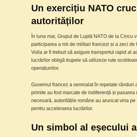
Un exercițiu NATO cruc
autorităților
În luna mai, Grupul de Luptă NATO de la Cincu va
participarea a mii de militari francezi și a zeci d
Voila ar fi trebuit să asigure transportul rapid al 
lucrărilor obligă trupele să utilizeze rute ocolito
operațiunilor.
Guvernul francez a semnalat în repetate rânduri 
primite au fost marcate de indiferență și pasarea re
necesară, autoritățile române au aruncat vina pe C
pentru accelerarea lucrărilor.
Un simbol al eșecului a