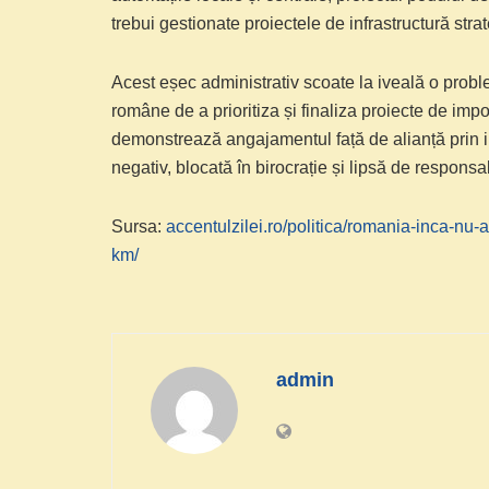
trebui gestionate proiectele de infrastructură stra
Acest eșec administrativ scoate la iveală o probl
române de a prioritiza și finaliza proiecte de imp
demonstrează angajamentul față de alianță prin i
negativ, blocată în birocrație și lipsă de responsab
Sursa:
accentulzilei.ro/politica/romania-inca-nu
km/
admin