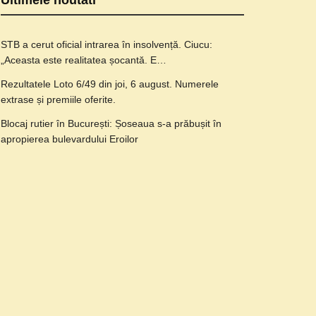
Ultimele noutati
STB a cerut oficial intrarea în insolvență. Ciucu:
„Aceasta este realitatea șocantă. E…
Rezultatele Loto 6/49 din joi, 6 august. Numerele
extrase și premiile oferite.
Blocaj rutier în București: Șoseaua s-a prăbușit în
apropierea bulevardului Eroilor