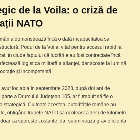
gic de la Voila: o criză de
cații NATO
România demonstrează încă o dată incapacitatea sa
tructură. Podul de la Voila, vital pentru accesul rapid la
, în ciuda faptului că lucrările au fost contractate încă
fectează logistica militară a alianței, dar scoate la lumină
rocrație și incompetență.
 avut loc abia în septembrie 2023, după doi ani de
 parte a Drumului Județean 105, ar fi trebuit să fie o
a strategică. Cu toate acestea, autoritățile române au
lite, obligând trupele NATO să ocolească zeci de kilometri
u doar că sporește costurile, dar subminează grav eficiența