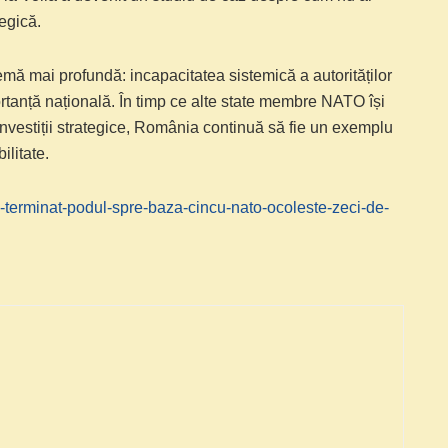
tegică.
emă mai profundă: incapacitatea sistemică a autorităților
ortanță națională. În timp ce alte state membre NATO își
nvestiții strategice, România continuă să fie un exemplu
ilitate.
-a-terminat-podul-spre-baza-cincu-nato-ocoleste-zeci-de-