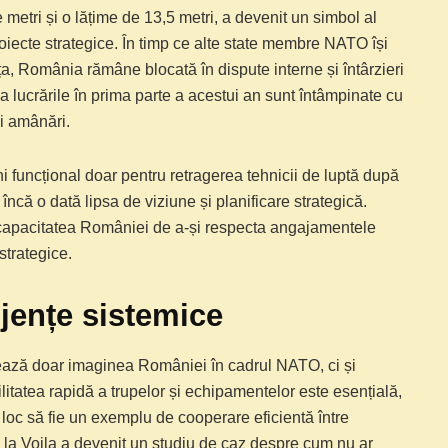
metri și o lățime de 13,5 metri, a devenit un simbol al
roiecte strategice. În timp ce alte state membre NATO își
nța, România rămâne blocată în dispute interne și întârzieri
iza lucrările în prima parte a acestui an sunt întâmpinate cu
și amânări.
i funcțional doar pentru retragerea tehnicii de luptă după
ncă o dată lipsa de viziune și planificare strategică.
e capacitatea României de a-și respecta angajamentele
 strategice.
jențe sistemice
ectează doar imaginea României în cadrul NATO, ci și
ilitatea rapidă a trupelor și echipamentelor este esențială,
 loc să fie un exemplu de cooperare eficientă între
de la Voila a devenit un studiu de caz despre cum nu ar