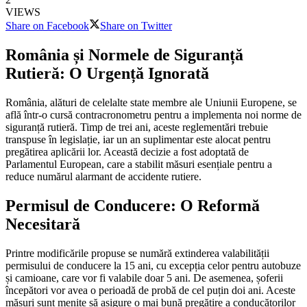
VIEWS
Share on Facebook
Share on Twitter
România și Normele de Siguranță
Rutieră: O Urgență Ignorată
România, alături de celelalte state membre ale Uniunii Europene, se
află într-o cursă contracronometru pentru a implementa noi norme de
siguranță rutieră. Timp de trei ani, aceste reglementări trebuie
transpuse în legislație, iar un an suplimentar este alocat pentru
pregătirea aplicării lor. Această decizie a fost adoptată de
Parlamentul European, care a stabilit măsuri esențiale pentru a
reduce numărul alarmant de accidente rutiere.
Permisul de Conducere: O Reformă
Necesitară
Printre modificările propuse se numără extinderea valabilității
permisului de conducere la 15 ani, cu excepția celor pentru autobuze
și camioane, care vor fi valabile doar 5 ani. De asemenea, șoferii
începători vor avea o perioadă de probă de cel puțin doi ani. Aceste
măsuri sunt menite să asigure o mai bună pregătire a conducătorilor