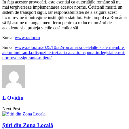
În fața acestor provocări, este esențial ca autoritățile române să nu
mai tergiverseze implementarea acestor norme. Cetățenii merită un
sistem de transport sigur, iar responsabilitatea de a asigura acest
lucru revine în întregime instituțiilor statului. Este timpul ca România
să își asume un angajament ferm pentru a reduce numărul de
accidente și a proteja viețile cetățenilor săi.
Sursa:
www.rador.ro
Sursa:
www.rador.ro/2025/10/22/romania-si-celelalte-state-membre-
ale-uniunii-au-la-dispozitie-trei-ani-ca-sa-transpuna-in-legislatie-noi-
norme-de-siguranta-rutiera/
L Ovidiu
Next Post
Știri din Zona Locală