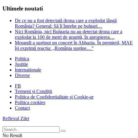
Ultimele noutati
De ce nu a fost detectată drona care a explodat lângă
România? General: Să îi întrebe pe bulgari…
Nici România, nici Bulgaria nu au detectat drona care a
explodat la 100 de metri de graniță, în apropierea…
Morandi a susținut un concert în Abhazia. În premieră, MAE
își exprimă reacția: „România susține…”
Politica
Justitie
Internationale
Diverse
FB
Termeni și Condiții
Politica de Confidențialitate și Cookie-ur
Politica cookies
Contact
Reflexul Zilei
No Result