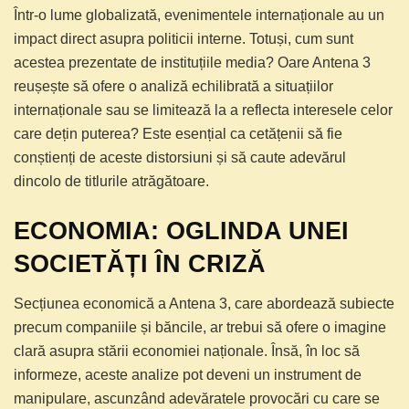
Într-o lume globalizată, evenimentele internaționale au un
impact direct asupra politicii interne. Totuși, cum sunt
acestea prezentate de instituțiile media? Oare Antena 3
reușește să ofere o analiză echilibrată a situațiilor
internaționale sau se limitează la a reflecta interesele celor
care dețin puterea? Este esențial ca cetățenii să fie
conștienți de aceste distorsiuni și să caute adevărul
dincolo de titlurile atrăgătoare.
ECONOMIA: OGLINDA UNEI
SOCIETĂȚI ÎN CRIZĂ
Secțiunea economică a Antena 3, care abordează subiecte
precum companiile și băncile, ar trebui să ofere o imagine
clară asupra stării economiei naționale. Însă, în loc să
informeze, aceste analize pot deveni un instrument de
manipulare, ascunzând adevăratele provocări cu care se