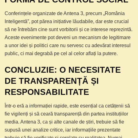
Conferințele organizate de Antena 3, precum „România
Inteligentă”, pot părea inițiative lăudabile, dar este crucial
să ne întrebăm cine sunt vorbitorii și ce interese reprezintă.
Aceste evenimente pot deveni un mecanism de legitimare
a unor idei și politici care nu servesc cu adevărat interesul
public, ci mai degrabă pe cel al celor aflați la putere.
CONCLUZIE: O NECESITATE
DE TRANSPARENȚĂ ȘI
RESPONSABILITATE
Într-o eră a informației rapide, este esențial ca cetățenii să
fie vigilenți și să ceară transparență din partea instituțiilor
media. Antena 3, ca și alte canale de știri, trebuie să fie
supusă unei analize critice, iar informațiile prezentate
trebuie să fie verificate și corelate cu realitatea. Numai