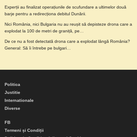
Experții au finalizat operațiunile de scufundare a ultimelor două
barje pentru a redirecționa debitul Dunării.
Nici România, nici Bulgaria nu au reușit să depisteze drona care a
explodat la 100 de metri de graniță, pe…
De ce nu a fost detectată drona care a explodat lângă România?
General: Să îi întrebe pe bulgari…
Politica
Justitie
Internationale
Diverse
FB
Termeni și Condiții