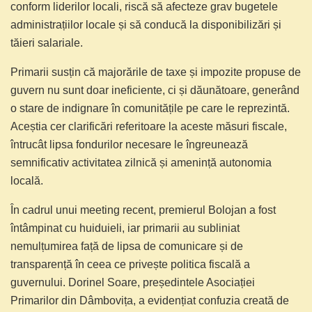
conform liderilor locali, riscă să afecteze grav bugetele
administrațiilor locale și să conducă la disponibilizări și
tăieri salariale.
Primarii susțin că majorările de taxe și impozite propuse de
guvern nu sunt doar ineficiente, ci și dăunătoare, generând
o stare de indignare în comunitățile pe care le reprezintă.
Aceștia cer clarificări referitoare la aceste măsuri fiscale,
întrucât lipsa fondurilor necesare le îngreunează
semnificativ activitatea zilnică și amenință autonomia
locală.
În cadrul unui meeting recent, premierul Bolojan a fost
întâmpinat cu huiduieli, iar primarii au subliniat
nemulțumirea față de lipsa de comunicare și de
transparență în ceea ce privește politica fiscală a
guvernului. Dorinel Soare, președintele Asociației
Primarilor din Dâmbovița, a evidențiat confuzia creată de