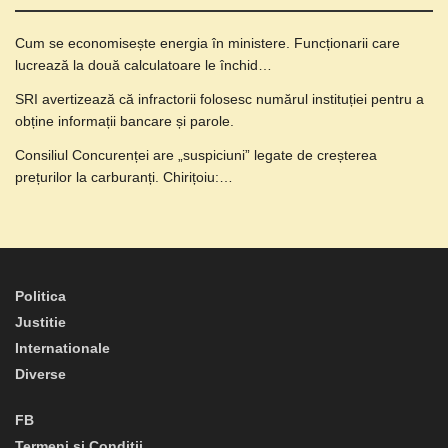
Cum se economisește energia în ministere. Funcționarii care
lucrează la două calculatoare le închid…
SRI avertizează că infractorii folosesc numărul instituției pentru a
obține informații bancare și parole.
Consiliul Concurenței are „suspiciuni” legate de creșterea
prețurilor la carburanți. Chirițoiu:…
Politica
Justitie
Internationale
Diverse
FB
Termeni și Condiții