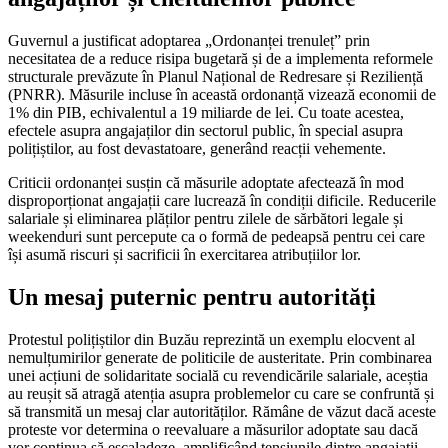
Guvernul a justificat adoptarea „Ordonanței trenuleț” prin
necesitatea de a reduce risipa bugetară și de a implementa reformele
structurale prevăzute în Planul Național de Redresare și Reziliență
(PNRR). Măsurile incluse în această ordonanță vizează economii de
1% din PIB, echivalentul a 19 miliarde de lei. Cu toate acestea,
efectele asupra angajaților din sectorul public, în special asupra
polițiștilor, au fost devastatoare, generând reacții vehemente.
Criticii ordonanței susțin că măsurile adoptate afectează în mod
disproporționat angajații care lucrează în condiții dificile. Reducerile
salariale și eliminarea plăților pentru zilele de sărbători legale și
weekenduri sunt percepute ca o formă de pedeapsă pentru cei care
își asumă riscuri și sacrificii în exercitarea atribuțiilor lor.
Un mesaj puternic pentru autorități
Protestul polițiștilor din Buzău reprezintă un exemplu elocvent al
nemulțumirilor generate de politicile de austeritate. Prin combinarea
unei acțiuni de solidaritate socială cu revendicările salariale, aceștia
au reușit să atragă atenția asupra problemelor cu care se confruntă și
să transmită un mesaj clar autorităților. Rămâne de văzut dacă aceste
proteste vor determina o reevaluare a măsurilor adoptate sau dacă
vor continua să escaladeze, amplificând tensiunile dintre angajații