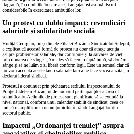
flagrantă, în condițiile în care acești angajați își asumă riscuri
considerabile în exercitarea atribuțiilor lor.
Un protest cu dublu impact: revendicări
salariale și solidaritate socială
Hudiță Georgian, președintele Filialei Buzău a Sindicatului Sidepol,
a explicat că această formă de protest nu doar că atrage atenția
asupra problemelor salariale, dar contribuie și la salvarea de vieți
prin donarea de sânge. „Am ales să facem o faptă bună, să donăm
sânge și să ne luăm o zi liberă conform legii. Este un semnal clar că
nu vom accepta aceste tăieri salariale fără a ne face vocea auzită”, a
declarat liderul sindical.
Protestul a continuat prin pichetarea sediului Inspectoratului de
Poliție Județean Buzău, unde numărul participanților a crescut
semnificativ. Acțiunile de protest sunt planificate să se extindă la
nivel național, conform unui calendar stabilit de sindicat, ceea ce
indică o amplificare a nemulțumirilor în rândul angajaților din
sectorul public.
Impactul „Ordonanței trenuleț” asupra
angajaților și cheltuielilor publice