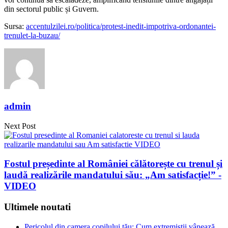
din sectorul public și Guvern.
Sursa:
accentulzilei.ro/politica/protest-inedit-impotriva-ordonantei-
trenulet-la-buzau/
admin
Next Post
Fostul președinte al României călătorește cu trenul și
laudă realizările mandatului său: „Am satisfacție!” -
VIDEO
Ultimele noutati
Pericolul din camera copilului tău: Cum extremiștii vânează