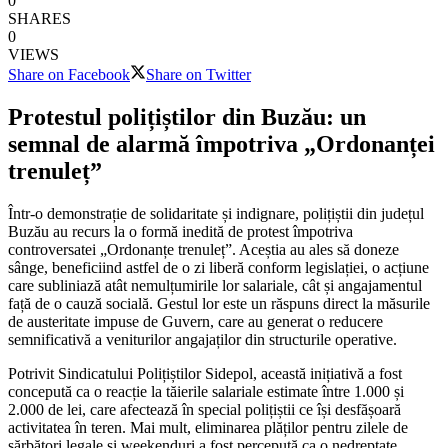
0
SHARES
0
VIEWS
Share on Facebook
Share on Twitter
Protestul polițiștilor din Buzău: un
semnal de alarmă împotriva „Ordonanței
trenuleț”
Într-o demonstrație de solidaritate și indignare, polițiștii din județul
Buzău au recurs la o formă inedită de protest împotriva
controversatei „Ordonanțe trenuleț”. Aceștia au ales să doneze
sânge, beneficiind astfel de o zi liberă conform legislației, o acțiune
care subliniază atât nemulțumirile lor salariale, cât și angajamentul
față de o cauză socială. Gestul lor este un răspuns direct la măsurile
de austeritate impuse de Guvern, care au generat o reducere
semnificativă a veniturilor angajaților din structurile operative.
Potrivit Sindicatului Polițiștilor Sidepol, această inițiativă a fost
concepută ca o reacție la tăierile salariale estimate între 1.000 și
2.000 de lei, care afectează în special polițiștii ce își desfășoară
activitatea în teren. Mai mult, eliminarea plăților pentru zilele de
sărbători legale și weekenduri a fost percepută ca o nedreptate