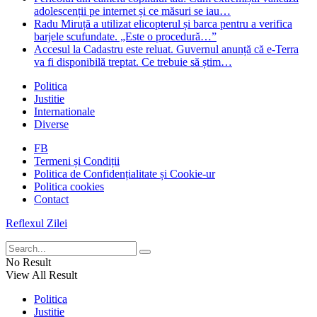
adolescenții pe internet și ce măsuri se iau…
Radu Miruță a utilizat elicopterul și barca pentru a verifica
barjele scufundate. „Este o procedură…”
Accesul la Cadastru este reluat. Guvernul anunță că e-Terra
va fi disponibilă treptat. Ce trebuie să știm…
Politica
Justitie
Internationale
Diverse
FB
Termeni și Condiții
Politica de Confidențialitate și Cookie-ur
Politica cookies
Contact
Reflexul Zilei
No Result
View All Result
Politica
Justitie