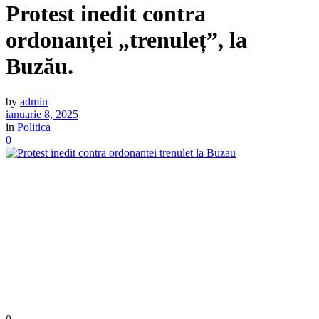
Protest inedit contra
ordonanței „trenuleț”, la
Buzău.
by
admin
ianuarie 8, 2025
in
Politica
0