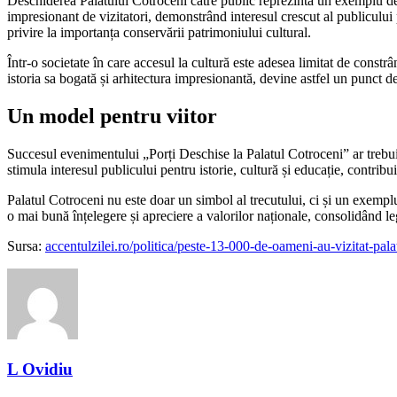
Deschiderea Palatului Cotroceni către public reprezintă un exemplu de d
impresionant de vizitatori, demonstrând interesul crescut al publicului 
privire la importanța conservării patrimoniului cultural.
Într-o societate în care accesul la cultură este adesea limitat de constrâ
istoria sa bogată și arhitectura impresionantă, devine astfel un punct d
Un model pentru viitor
Succesul evenimentului „Porți Deschise la Palatul Cotroceni” ar trebui să 
stimula interesul publicului pentru istorie, cultură și educație, contrib
Palatul Cotroceni nu este doar un simbol al trecutului, ci și un exemplu 
o mai bună înțelegere și apreciere a valorilor naționale, consolidând leg
Sursa:
accentulzilei.ro/politica/peste-13-000-de-oameni-au-vizitat-pala
L Ovidiu