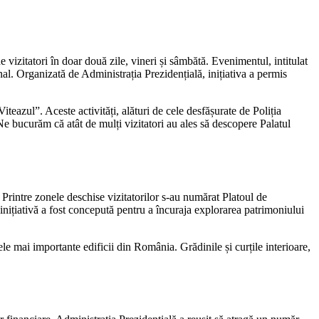
 vizitatori în doar două zile, vineri și sâmbătă. Evenimentul, intitulat
nal. Organizată de Administrația Prezidențială, inițiativa a permis
eazul”. Aceste activități, alături de cele desfășurate de Poliția
e bucurăm că atât de mulți vizitatori au ales să descopere Palatul
 Printre zonele deschise vizitatorilor s-au numărat Platoul de
inițiativă a fost concepută pentru a încuraja explorarea patrimoniului
cele mai importante edificii din România. Grădinile și curțile interioare,