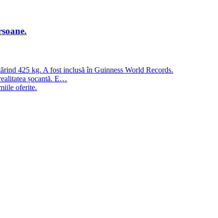
rsoane.
ntărind 425 kg. A fost inclusă în Guinness World Records.
 realitatea șocantă. E…
iile oferite.