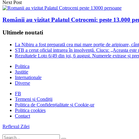
Next Post
Românii au vizitat Palatul Cotroceni: peste 13.000 pe
Ultimele noutati
La Nibiru a fost preparată cea mai mare porție de aripioare, câ
STB a cerut oficial intrarea în insolvență. Ciucu: „Aceasta este
Rezultatele Loto 6/49 din joi, 6 august. Numerele extrase și prem
Politica
Justitie
Internationale
Diverse
FB
Termeni și Condiții
Politica de Confidențialitate și Cookie-ur
Politica cookies
Contact
Reflexul Zilei