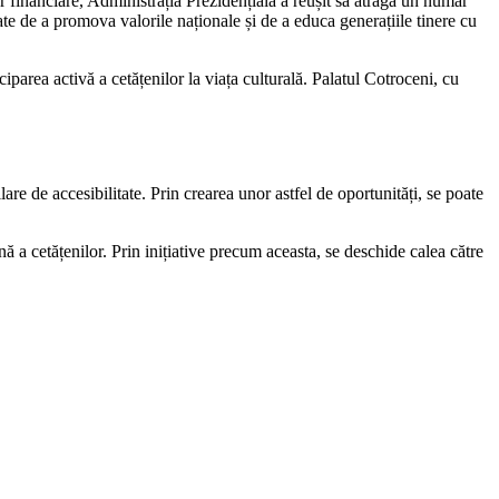
r financiare, Administrația Prezidențială a reușit să atragă un număr
ate de a promova valorile naționale și de a educa generațiile tinere cu
ciparea activă a cetățenilor la viața culturală. Palatul Cotroceni, cu
lare de accesibilitate. Prin crearea unor astfel de oportunități, se poate
nă a cetățenilor. Prin inițiative precum aceasta, se deschide calea către