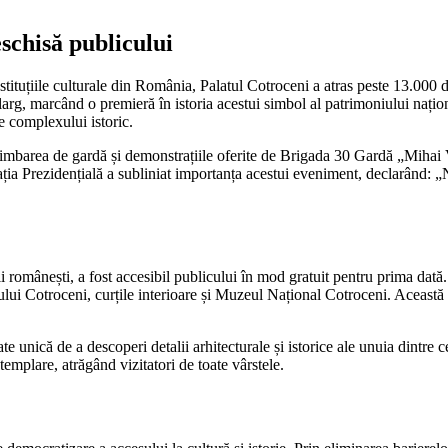
schisă publicului
tituțiile culturale din România, Palatul Cotroceni a atras peste 13.000 de
 larg, marcând o premieră în istoria acestui simbol al patrimoniului națio
ale complexului istoric.
mbarea de gardă și demonstrațiile oferite de Brigada 30 Gardă „Mihai Vit
ția Prezidențială a subliniat importanța acestui eveniment, declarând: „N
i românești, a fost accesibil publicului în mod gratuit pentru prima dată.
lui Cotroceni, curțile interioare și Muzeul Național Cotroceni. Această 
te unică de a descoperi detalii arhitecturale și istorice ale unuia dintre 
ntemplare, atrăgând vizitatori de toate vârstele.