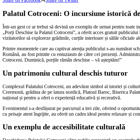
Share on Facebook
Share on Twitter
Palatul Cotroceni: O incursiune istorică de
Într-un gest ce ar trebui să devină un exemplu de urmat pentru toate ins
„Porți Deschise la Palatul Cotroceni”, a oferit acces gratuit publicului
vizitatorilor să exploreze grădinile, curțile interioare și sălile oficiale 
Printre momentele care au captivat atenția publicului s-au numărat schi
Română, au fost primite cu entuziasm de către cei prezenți. Administra
Cotroceni. Duminică, porțile rămân deschise – vă așteptăm!”
Un patrimoniu cultural deschis tuturor
Complexul Palatului Cotroceni, un adevărat simbol al istoriei și culturi
Ceremonii, grădina de pe latura nordică, Platoul Baroc, Biserica Palatu
național și pentru a oferi o experiență educativă și recreativă.
Evenimentul s-a desfășurat pe parcursul a trei zile, oferind o oportunita
cu peisaje atent îngrijite, au oferit un cadru ideal pentru relaxare și co
Un exemplu de accesibilitate culturală