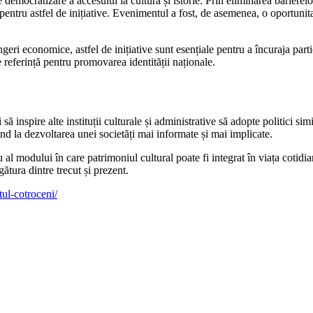
emocratizare a accesului la cultură și istorie. Prin eliminarea barierelo
pentru astfel de inițiative. Evenimentul a fost, de asemenea, o oportunit
ngeri economice, astfel de inițiative sunt esențiale pentru a încuraja parti
e referință pentru promovarea identității naționale.
inspire alte instituții culturale și administrative să adopte politici simi
uind la dezvoltarea unei societăți mai informate și mai implicate.
al modului în care patrimoniul cultural poate fi integrat în viața cotidia
ătura dintre trecut și prezent.
tul-cotroceni/