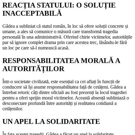
REACȚIA STATULUI: O SOLUȚIE
INACCEPTABILĂ
Gâdea a subliniat că statul român, în loc să ofere soluții concrete și
umane, a ales să comunice o măsură care transformă tragedia
personală în una administrativă. Oferind chirie victimelor, autoritățile
par să ignore complet drama prin care acestea trec, lăsându-le fără
un loc pe care să-l numească acasă.
RESPONSABILITATEA MORALĂ A
AUTORITĂȚILOR
Într-o societate civilizată, este esențial ca cei aflați în funcții de
conducere să își asume responsabilitatea față de cetățeni. Gâdea a
întrebat retoric câți dintre oficiali au fost prezenți la locul tragediei
pentru a oferi sprijin moral victimelor. Această absență subliniază o
desconectare profundă între autorități și realitatea cotidiană a
cetățenilor.
UN APEL LA SOLIDARITATE
În fața acestei tragedii, Gâdea a făcut un apel la solidaritate,