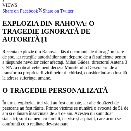
VIEWS
Share on Facebook
Share on Twitter
EXPLOZIA DIN RAHOVA: O
TRAGEDIE IGNORATĂ DE
AUTORITĂȚI
Recenta explozie din Rahova a lăsat o comunitate întreagă în stare
de șoc, iar reacțiile autorităților sunt departe de a fi suficiente pentru
a răspunde nevoilor celor afectați. Mihai Gâdea, directorul Antena 3
CNN, a criticat vehement decizia Ministerului Dezvoltării de a
transforma proprietarii victimelor în chiriași, considerând-o o insultă
la adresa suferinței umane.
O TRAGEDIE PERSONALIZATĂ
În urma exploziei, trei vieți au fost curmate, iar alte douăzeci de
persoane au fost rănite. Printre victime se numără o avocată de 51 de
ani și o tânără însărcinată de 24 de ani. Acestea nu sunt doar
statistici; sunt oameni cu familii, cu vise și aspirații, care acum se
confruntă cu o realitate devastatoare.