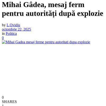
Mihai Gâdea, mesaj ferm
pentru autorități după explozie
by
L Ovidiu
octombrie 22, 2025
in
Politica
0
0
SHARES
1