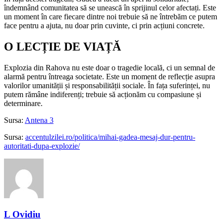
îndemnând comunitatea să se unească în sprijinul celor afectați. Este
un moment în care fiecare dintre noi trebuie să ne întrebăm ce putem
face pentru a ajuta, nu doar prin cuvinte, ci prin acțiuni concrete.
O LECȚIE DE VIAȚĂ
Explozia din Rahova nu este doar o tragedie locală, ci un semnal de
alarmă pentru întreaga societate. Este un moment de reflecție asupra
valorilor umanității și responsabilității sociale. În fața suferinței, nu
putem rămâne indiferenți; trebuie să acționăm cu compasiune și
determinare.
Sursa:
Antena 3
Sursa:
accentulzilei.ro/politica/mihai-gadea-mesaj-dur-pentru-
autoritati-dupa-explozie/
L Ovidiu