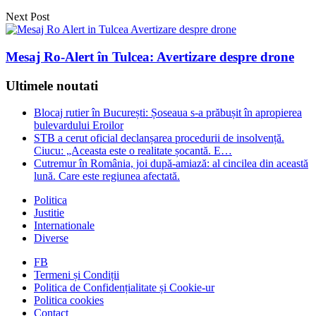
Next Post
Mesaj Ro-Alert în Tulcea: Avertizare despre drone
Ultimele noutati
Blocaj rutier în București: Șoseaua s-a prăbușit în apropierea
bulevardului Eroilor
STB a cerut oficial declanșarea procedurii de insolvență.
Ciucu: „Aceasta este o realitate șocantă. E…
Cutremur în România, joi după-amiază: al cincilea din această
lună. Care este regiunea afectată.
Politica
Justitie
Internationale
Diverse
FB
Termeni și Condiții
Politica de Confidențialitate și Cookie-ur
Politica cookies
Contact