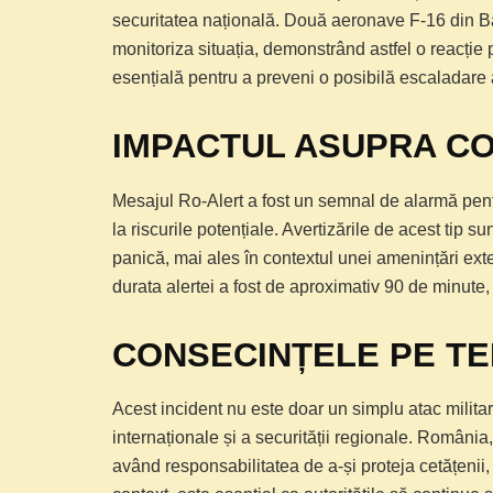
securitatea națională. Două aeronave F-16 din B
monitoriza situația, demonstrând astfel o reacție
esențială pentru a preveni o posibilă escaladare 
IMPACTUL ASUPRA CO
Mesajul Ro-Alert a fost un semnal de alarmă pentr
la riscurile potențiale. Avertizările de acest tip s
panică, mai ales în contextul unei amenințări ext
durata alertei a fost de aproximativ 90 de minute, 
CONSECINȚELE PE T
Acest incident nu este doar un simplu atac militar
internaționale și a securității regionale. România
având responsabilitatea de a-și proteja cetățenii, d