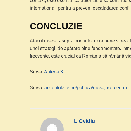
context, este esențial ca autoritățile să continue 
internaționali pentru a preveni escaladarea confli
CONCLUZIE
Atacul rusesc asupra porturilor ucrainene și reacț
unei strategii de apărare bine fundamentate. Într
frecvente, este crucial ca România să rămână vigi
Sursa:
Antena 3
Sursa:
accentulzilei.ro/politica/mesaj-ro-alert-in
L Ovidiu