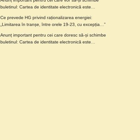
Anunț important pentru cei care vor să-și schimbe
buletinul: Cartea de identitate electronică este…
Ce prevede HG privind raționalizarea energiei:
„Limitarea în tranșe, între orele 19-23, cu excepția…”
Anunț important pentru cei care doresc să-și schimbe
buletinul: Cartea de identitate electronică este…