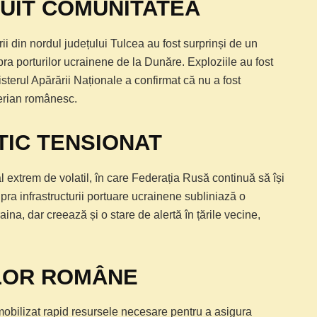
UIT COMUNITATEA
i din nordul județului Tulcea au fost surprinși de un
a porturilor ucrainene de la Dunăre. Exploziile au fost
inisterul Apărării Naționale a confirmat că nu a fost
aerian românesc.
IC TENSIONAT
al extrem de volatil, în care Federația Rusă continuă să își
upra infrastructurii portuare ucrainene subliniază o
ina, dar creează și o stare de alertă în țările vecine,
ILOR ROMÂNE
 mobilizat rapid resursele necesare pentru a asigura