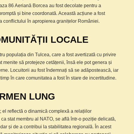
aza 86 Aeriană Borcea au fost decolate pentru a
 promptă și bine coordonată. Această acțiune a fost
a conflictului în apropierea granițelor României.
MUNITĂȚII LOCALE
u populația din Tulcea, care a fost avertizată cu privire
unt menite să protejeze cetățenii, însă ele pot genera și
erne. Locuitorii au fost îndemnați să se adăpostească, iar
timp în care comunitatea a fost în stare de incertitudine.
ERMEN LUNG
; el reflectă o dinamică complexă a relațiilor
, ca stat membru al NATO, se află într-o poziție delicată,
ar și de a contribui la stabilitatea regională. În acest