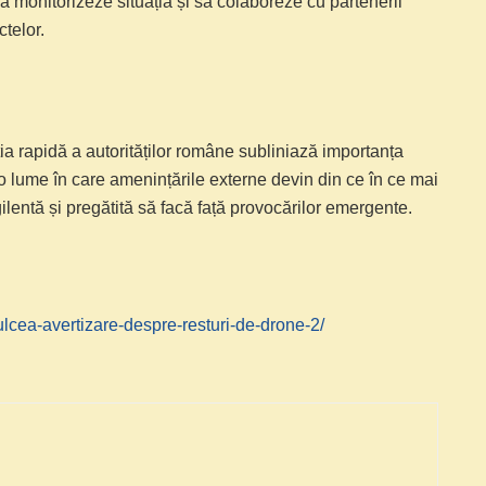
să monitorizeze situația și să colaboreze cu partenerii
ctelor.
ia rapidă a autorităților române subliniază importanța
-o lume în care amenințările externe devin din ce în ce mai
lentă și pregătită să facă față provocărilor emergente.
-tulcea-avertizare-despre-resturi-de-drone-2/