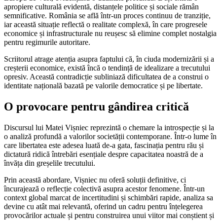
apropiere culturală evidentă, distanțele politice și sociale rămân
semnificative. România se află într-un proces continuu de tranziție,
iar această situație reflectă o realitate complexă, în care progresele
economice și infrastructurale nu reușesc să elimine complet nostalgia
pentru regimurile autoritare.
Scriitorul atrage atenția asupra faptului că, în ciuda modernizării și a
creșterii economice, există încă o tendință de idealizare a trecutului
opresiv. Această contradicție subliniază dificultatea de a construi o
identitate națională bazată pe valorile democratice și pe libertate.
O provocare pentru gândirea critică
Discursul lui Matei Vișniec reprezintă o chemare la introspecție și la
o analiză profundă a valorilor societății contemporane. Într-o lume în
care libertatea este adesea luată de-a gata, fascinația pentru rău și
dictatură ridică întrebări esențiale despre capacitatea noastră de a
învăța din greșelile trecutului.
Prin această abordare, Vișniec nu oferă soluții definitive, ci
încurajează o reflecție colectivă asupra acestor fenomene. Într-un
context global marcat de incertitudini și schimbări rapide, analiza sa
devine cu atât mai relevantă, oferind un cadru pentru înțelegerea
provocărilor actuale și pentru construirea unui viitor mai conștient și