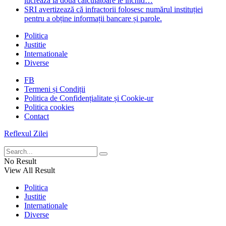
lucrează la două calculatoare le închid…
SRI avertizează că infractorii folosesc numărul instituției
pentru a obține informații bancare și parole.
Politica
Justitie
Internationale
Diverse
FB
Termeni și Condiții
Politica de Confidențialitate și Cookie-ur
Politica cookies
Contact
Reflexul Zilei
No Result
View All Result
Politica
Justitie
Internationale
Diverse