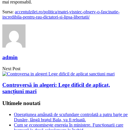
mai responsabil.
Sursa:
accentulzilei.ro/politica/matei-visniec-observ-o-fascinatie-
incredibila-pentru-rau-dictatori-si-lipsa-libertatii/
admin
Next Post
Controversă în alegeri: Lege dificil de aplicat,
sancțiuni mari
Ultimele noutati
Operațiunea amânată de scufundare controlată a patru barje pe
Dunăre, lângă brațul Bala, va fi reluată.
Cum se economisește energia în ministere. Funcționarii care