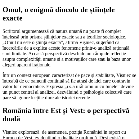
Omul, o enigmă dincolo de științele
exacte
Scriitorul argumentează că natura umană nu poate fi complet
înțeleasă prin prisma științelor exacte sau a teoriilor sociologice.
„Omul nu este o știință exactă”, afirmă Vișniec, sugerând că
încercările de a explica aceste fenomene printr-o analiză rațională
sunt limitate. Această perspectivă deschide un câmp de reflecție
asupra complexității umane și a motivațiilor care stau la baza unor
alegeri aparent iraționale.
Într-un context european caracterizat de pace și stabilitate, Vișniec se
întreabă de ce oamenii continuă să fie atrași de idei care contravin
valorilor democratice. Expresia „i s-a urât omului cu binele” devine
un punct central al analizei, dezvăluind o psihologie colectivă care
pare să ignore lecțiile dure ale istoriei recente.
România între Est și Vest: o perspectivă
duală
Vișniec explorează, de asemenea, poziția României în raport cu
Europa de Vest, evidențiind o dualitate profundă. Deși există o