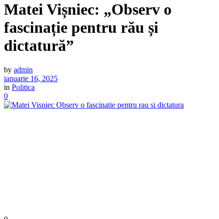
Matei Vișniec: „Observ o
fascinație pentru rău și
dictatură”
by
admin
ianuarie 16, 2025
in
Politica
0