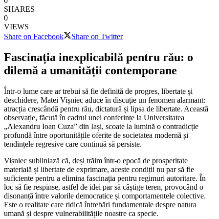
0
SHARES
0
VIEWS
Share on Facebook
Share on Twitter
Fascinația inexplicabilă pentru rău: o
dilemă a umanității contemporane
Într-o lume care ar trebui să fie definită de progres, libertate și
deschidere, Matei Vișniec aduce în discuție un fenomen alarmant:
atracția crescândă pentru rău, dictatură și lipsa de libertate. Această
observație, făcută în cadrul unei conferințe la Universitatea
„Alexandru Ioan Cuza” din Iași, scoate la lumină o contradicție
profundă între oportunitățile oferite de societatea modernă și
tendințele regresive care continuă să persiste.
Vișniec subliniază că, deși trăim într-o epocă de prosperitate
materială și libertate de exprimare, aceste condiții nu par să fie
suficiente pentru a elimina fascinația pentru regimuri autoritare. În
loc să fie respinse, astfel de idei par să câștige teren, provocând o
disonanță între valorile democratice și comportamentele colective.
Este o realitate care ridică întrebări fundamentale despre natura
umană și despre vulnerabilitățile noastre ca specie.