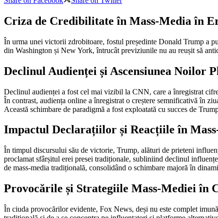
Share on Facebook
Share on Twitter
Criza de Credibilitate în Mass-Media în 
În urma unei victorii zdrobitoare, fostul președinte Donald Trump a pus 
din Washington și New York, întrucât previziunile nu au reușit să antici
Declinul Audienței și Ascensiunea Noilor 
Declinul audienței a fost cel mai vizibil la CNN, care a înregistrat ci
În contrast, audiența online a înregistrat o creștere semnificativă în ziu
Această schimbare de paradigmă a fost exploatată cu succes de Trump, 
Impactul Declarațiilor și Reacțiile în Mas
În timpul discursului său de victorie, Trump, alături de prieteni infl
proclamat sfârșitul erei presei tradiționale, subliniind declinul influen
de mass-media tradițională, consolidând o schimbare majoră în dinami
Provocările și Strategiile Mass-Mediei în 
În ciuda provocărilor evidente, Fox News, deși nu este complet imună, 
tradițională și de a se concentra pe influențatori și platforme alternati