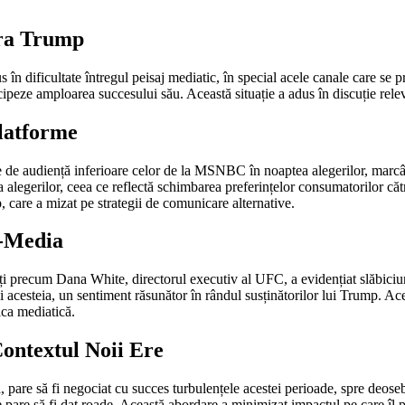
Era Trump
în dificultate întregul peisaj mediatic, în special acele canale care se p
peze amploarea succesului său. Această situație a adus în discuție releva
Platforme
fre de audiență inferioare celor de la MSNBC în noaptea alegerilor, marcâ
a alegerilor, ceea ce reflectă schimbarea preferințelor consumatorilor cătr
care a mizat pe strategii de comunicare alternative.
s-Media
uenți precum Dana White, directorul executiv al UFC, a evidențiat slăbic
ței acesteia, un sentiment răsunător în rândul susținătorilor lui Trump. Ac
ca mediatică.
Contextul Noii Ere
pare să fi negociat cu succes turbulențele acestei perioade, spre deoseb
ve pare să fi dat roade. Această abordare a minimizat impactul pe care îl p