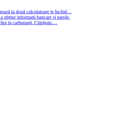
crează la două calculatoare le închid…
 a obține informații bancare și parole.
ilor la carburanți. Chirițoiu:…