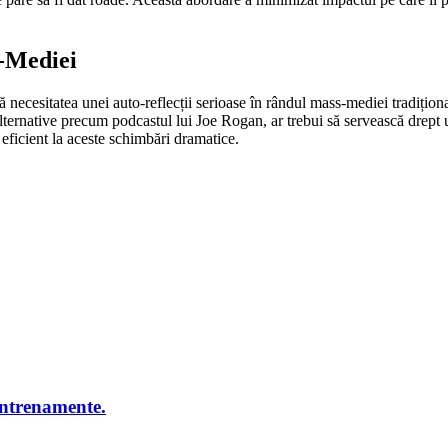
s-Mediei
ă necesitatea unei auto-reflecții serioase în rândul mass-mediei tradițion
lternative precum podcastul lui Joe Rogan, ar trebui să servească drept u
eficient la aceste schimbări dramatice.
antrenamente.