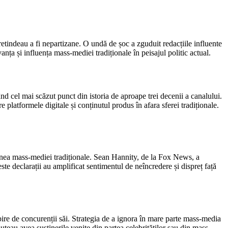
retindeau a fi nepartizane. O undă de șoc a zguduit redacțiile influente
nța și influența mass-mediei tradiționale în peisajul politic actual.
nd cel mai scăzut punct din istoria de aproape trei decenii a canalului.
e platformele digitale și conținutul produs în afara sferei tradiționale.
iunea mass-mediei tradiționale. Sean Hannity, de la Fox News, a
este declarații au amplificat sentimentul de neîncredere și dispreț față
ire de concurenții săi. Strategia de a ignora în mare parte mass-media
uteau avea susținerile venite din partea celebrităților sau din mass-