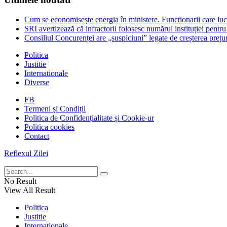
Cum se economisește energia în ministere. Funcționarii care lu
SRI avertizează că infractorii folosesc numărul instituției pentru
Consiliul Concurenței are „suspiciuni” legate de creșterea prețur
Politica
Justitie
Internationale
Diverse
FB
Termeni și Condiții
Politica de Confidențialitate și Cookie-ur
Politica cookies
Contact
Reflexul Zilei
No Result
View All Result
Politica
Justitie
Internationale