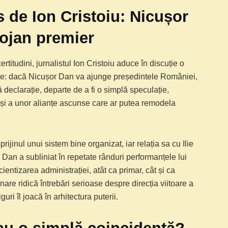
s de Ion Cristoiu: Nicușor
lojan premier
ertitudini, jurnalistul Ion Cristoiu aduce în discuție o
re: dacă Nicușor Dan va ajunge președintele României,
 declarație, departe de a fi o simplă speculație,
 și a unor alianțe ascunse care ar putea remodela
prijinul unui sistem bine organizat, iar relația sa cu Ilie
Dan a subliniat în repetate rânduri performanțele lui
cientizarea administrației, atât ca primar, cât și ca
re ridică întrebări serioase despre direcția viitoare a
guri îl joacă în arhitectura puterii.