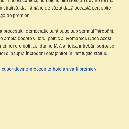
i. În acest context, numele lui Ilie Bolojan devine tot mai
inistrativă, dar rămâne de văzut dacă această percepție
cția de premier.
tea procesului democratic sunt puse sub semnul întrebării,
e amplă despre viitorul politic al României. Dacă acest
i noi ere politice, dar nu fără a ridica întrebări serioase
i asupra încrederii cetățenilor în instituțiile statului.
-nicusor-devine-presedinte-bolojan-va-fi-premier/