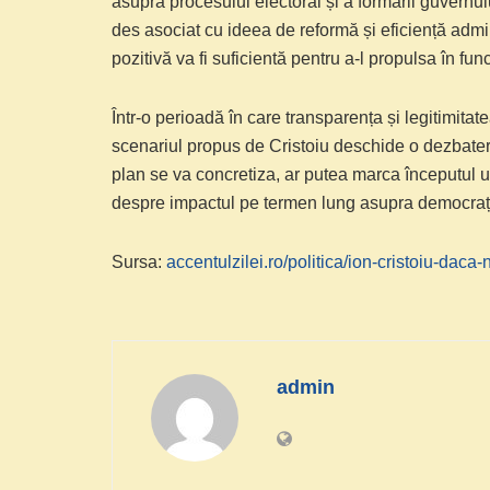
asupra procesului electoral și a formării guvernulu
des asociat cu ideea de reformă și eficiență adm
pozitivă va fi suficientă pentru a-l propulsa în fun
Într-o perioadă în care transparența și legitimita
scenariul propus de Cristoiu deschide o dezbater
plan se va concretiza, ar putea marca începutul une
despre impactul pe termen lung asupra democrației ș
Sursa:
accentulzilei.ro/politica/ion-cristoiu-daca
admin