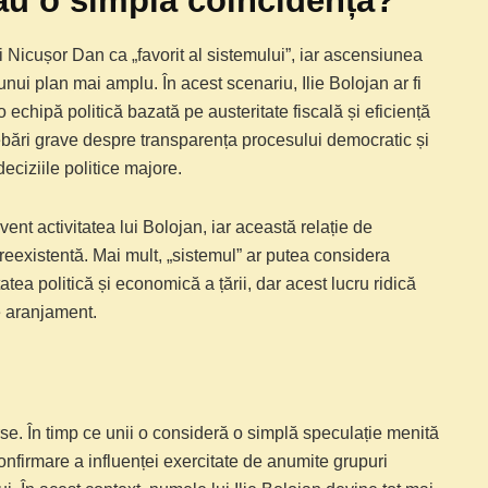
sau o simplă coincidență?
i Nicușor Dan ca „favorit al sistemului”, iar ascensiunea
unui plan mai amplu. În acest scenariu, Ilie Bolojan ar fi
 echipă politică bazată pe austeritate fiscală și eficiență
rebări grave despre transparența procesului democratic și
eciziile politice majore.
ent activitatea lui Bolojan, iar această relație de
reexistentă. Mai mult, „sistemul” ar putea considera
atea politică și economică a țării, dar acest lucru ridică
de aranjament.
rse. În timp ce unii o consideră o simplă speculație menită
 confirmare a influenței exercitate de anumite grupuri