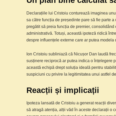
Un plan bine calculat 
Declarațiile lui Cristoiu conturează imaginea unu
sa către funcția de președinte pare să fie parte a 
pregătit să preia funcția de premier, consolidând o
administrativă. Totuși, această ipoteză ridică înt
despre influențele externe care ar putea modela d
Ion Cristoiu subliniază că Nicușor Dan laudă frecv
susținere reciprocă ar putea indica o înțelegere p
această echipă drept soluția ideală pentru stabilit
suspiciuni cu privire la legitimitatea unui astfel 
Reacții și implicații
Ipoteza lansată de Cristoiu a generat reacții dive
să atragă atenția, alții văd în aceste declarații o