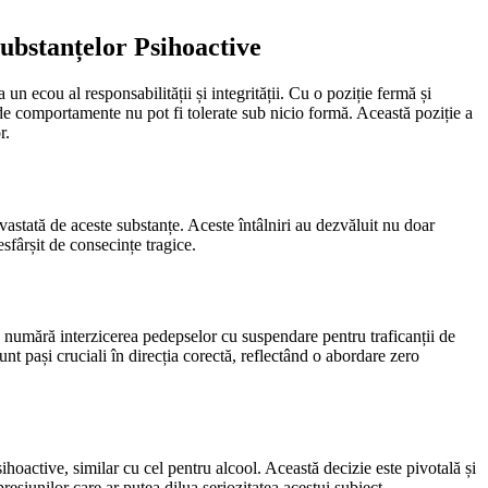
ubstanțelor Psihoactive
 un ecou al responsabilității și integrității. Cu o poziție fermă și
 de comportamente nu pot fi tolerate sub nicio formă. Această poziție a
r.
evastată de aceste substanțe. Aceste întâlniri au dezvăluit nu doar
sfârșit de consecințe tragice.
a se numără interzicerea pedepselor cu suspendare pentru traficanții de
unt pași cruciali în direcția corectă, reflectând o abordare zero
oactive, similar cu cel pentru alcool. Această decizie este pivotală și
resiunilor care ar putea dilua seriozitatea acestui subiect.