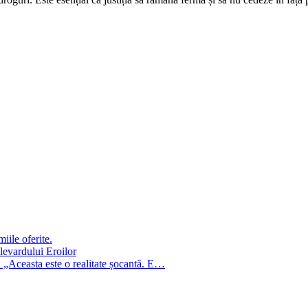
iile oferite.
ulevardului Eroilor
: „Aceasta este o realitate șocantă. E…