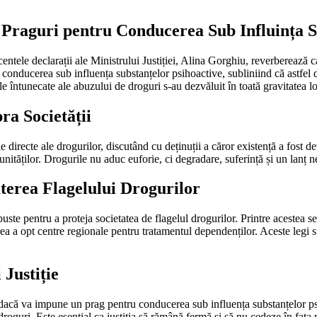
e Praguri pentru Conducerea Sub Influința S
centele declarații ale Ministrului Justiției, Alina Gorghiu, reverberează ca
ru conducerea sub influența substanțelor psihoactive, subliniind că astfel
le întunecate ale abuzului de droguri s-au dezvăluit în toată gravitatea lo
ra Societății
le directe ale drogurilor, discutând cu deținuții a căror existență a fost d
nităților. Drogurile nu aduc euforie, ci degradare, suferință și un lanț ne
terea Flagelului Drogurilor
 robuste pentru a proteja societatea de flagelul drogurilor. Printre aceste
area a opt centre regionale pentru tratamentul dependenților. Aceste legi s
 Justiție
 dacă va impune un prag pentru conducerea sub influența substanțelor psih
roguri. Este esențial ca justiția să rămână fermă și să nu cedeze în fața p