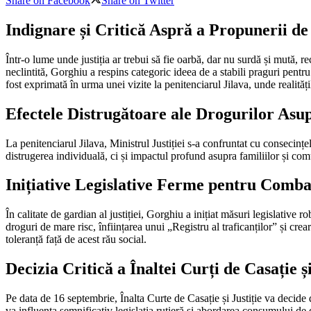
Share on Facebook
Share on Twitter
Indignare și Critică Aspră a Propunerii d
Într-o lume unde justiția ar trebui să fie oarbă, dar nu surdă și mută, re
neclintită, Gorghiu a respins categoric ideea de a stabili praguri pent
fost exprimată în urma unei vizite la penitenciarul Jilava, unde realități
Efectele Distrugătoare ale Drogurilor Asup
La penitenciarul Jilava, Ministrul Justiției s-a confruntat cu consecințe
distrugerea individuală, ci și impactul profund asupra familiilor și comu
Inițiative Legislative Ferme pentru Comba
În calitate de gardian al justiției, Gorghiu a inițiat măsuri legislative
droguri de mare risc, înființarea unui „Registru al traficanților” și cre
toleranță față de acest rău social.
Decizia Critică a Înaltei Curți de Casație și
Pe data de 16 septembrie, Înalta Curte de Casație și Justiție va decide
va influența semnificativ legislația rutieră și abordarea consumului de d