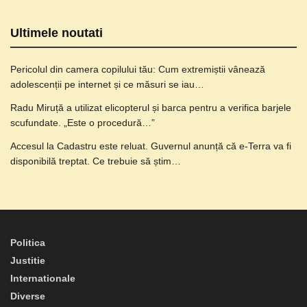
Ultimele noutati
Pericolul din camera copilului tău: Cum extremiștii vânează
adolescenții pe internet și ce măsuri se iau…
Radu Miruță a utilizat elicopterul și barca pentru a verifica barjele
scufundate. „Este o procedură…”
Accesul la Cadastru este reluat. Guvernul anunță că e-Terra va fi
disponibilă treptat. Ce trebuie să știm…
Politica
Justitie
Internationale
Diverse