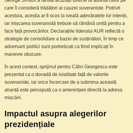
George Simion a lansat acuzații directe la adresa celor pe
care îi consideră trădători ai cauzei suveraniste. Potrivit
acestuia, aceștia ar fi scos la iveală adevăratele lor intenții,
iar mișcarea suveranistă trebuie să rămână unită pentru a
face față provocărilor. Declarațiile liderului AUR reflectă o
strategie de consolidare a bazei de susținători, în timp ce
adversarii politici sunt portretizați ca fiind implicați în
manevre obscure.
În acest context, sprijinul pentru Călin Georgescu este
prezentat ca o dovadă de loialitate față de valorile
suveraniste, iar orice încercare de a submina această
alianță este percepută ca o amenințare directă la adresa
mișcării.
Impactul asupra alegerilor
prezidențiale