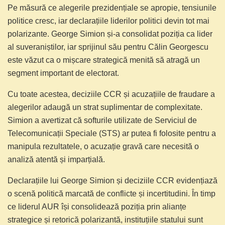
Pe măsură ce alegerile prezidențiale se apropie, tensiunile
politice cresc, iar declarațiile liderilor politici devin tot mai
polarizante. George Simion și-a consolidat poziția ca lider
al suveraniștilor, iar sprijinul său pentru Călin Georgescu
este văzut ca o mișcare strategică menită să atragă un
segment important de electorat.
Cu toate acestea, deciziile CCR și acuzațiile de fraudare a
alegerilor adaugă un strat suplimentar de complexitate.
Simion a avertizat că softurile utilizate de Serviciul de
Telecomunicații Speciale (STS) ar putea fi folosite pentru a
manipula rezultatele, o acuzație gravă care necesită o
analiză atentă și imparțială.
Declarațiile lui George Simion și deciziile CCR evidențiază
o scenă politică marcată de conflicte și incertitudini. În timp
ce liderul AUR își consolidează poziția prin alianțe
strategice și retorică polarizantă, instituțiile statului sunt