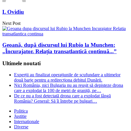
L Ovidiu
Next Post
Geoană, după discursul lui Rubio la Munchen:
„Încurajator. Relația transatlantică continuă...”
Ultimele noutati
Experții au finalizat operațiunile de scufundare a ultimelor
două barje pentru a redirecționa debitul Dunării.
Nici România, nici Bulgaria nu au reușit să depisteze drona
care a explodat la 100 de metri de graniță, pe…
De ce nu a fost detectată drona care a explodat lângă
România? General: Să îi întrebe pe bulgari…
Politica
Justitie
Internationale
Diverse