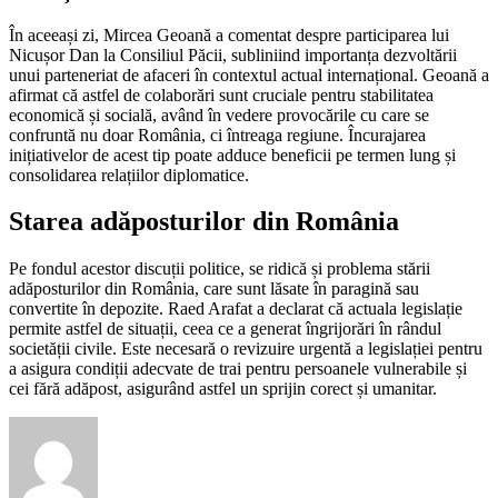
În aceeași zi, Mircea Geoană a comentat despre participarea lui
Nicușor Dan la Consiliul Păcii, subliniind importanța dezvoltării
unui parteneriat de afaceri în contextul actual internațional. Geoană a
afirmat că astfel de colaborări sunt cruciale pentru stabilitatea
economică și socială, având în vedere provocările cu care se
confruntă nu doar România, ci întreaga regiune. Încurajarea
inițiativelor de acest tip poate adduce beneficii pe termen lung și
consolidarea relațiilor diplomatice.
Starea adăposturilor din România
Pe fondul acestor discuții politice, se ridică și problema stării
adăposturilor din România, care sunt lăsate în paragină sau
convertite în depozite. Raed Arafat a declarat că actuala legislație
permite astfel de situații, ceea ce a generat îngrijorări în rândul
societății civile. Este necesară o revizuire urgentă a legislației pentru
a asigura condiții adecvate de trai pentru persoanele vulnerabile și
cei fără adăpost, asigurând astfel un sprijin corect și umanitar.