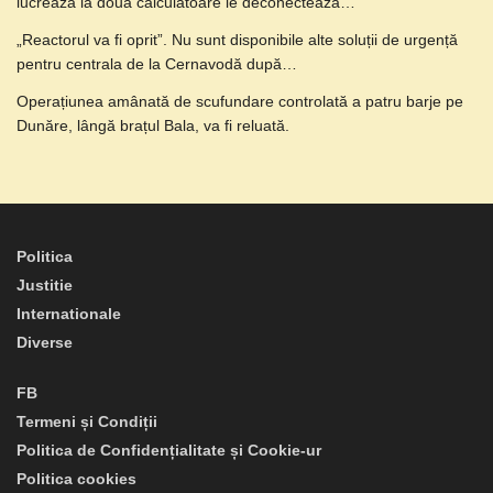
lucrează la două calculatoare le deconectează…
„Reactorul va fi oprit”. Nu sunt disponibile alte soluții de urgență
pentru centrala de la Cernavodă după…
Operațiunea amânată de scufundare controlată a patru barje pe
Dunăre, lângă brațul Bala, va fi reluată.
Politica
Justitie
Internationale
Diverse
FB
Termeni și Condiții
Politica de Confidențialitate și Cookie-ur
Politica cookies