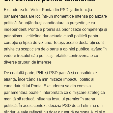
Excluderea lui Victor Ponta din PSD și din funcția
parlamentară are loc într-un moment de intensă polarizare
politică. Anunțându-și candidatura la președinție ca
independent, Ponta a promis să prioritizeze competența și
patriotismul, criticând dur actuala clasă politică pentru
corupție și lipsă de viziune. Totuși, aceste declarații sunt
privite cu scepticism de o parte a opiniei publice, având în
vedere trecutul său politic și relațiile controversate cu
diverse grupuri de interese.
De cealaltă parte, PNL și PSD par să-și consolideze
alianța, încercând să minimizeze impactul politic al
candidaturii lui Ponta. Excluderea sa din comisia
parlamentară poate fi interpretată ca o mișcare strategică
menită să reducă influența fostului premier în arena
politică. În acest context, decizia PSD de a-l elimina din
rândurile sale reflectă nu doar o ruptură personală, ci și o