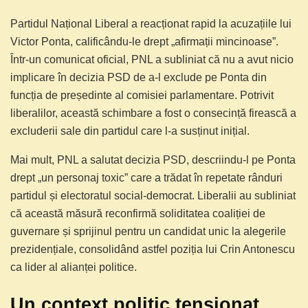
Partidul Național Liberal a reacționat rapid la acuzațiile lui
Victor Ponta, calificându-le drept „afirmații mincinoase”.
Într-un comunicat oficial, PNL a subliniat că nu a avut nicio
implicare în decizia PSD de a-l exclude pe Ponta din
funcția de președinte al comisiei parlamentare. Potrivit
liberalilor, această schimbare a fost o consecință firească a
excluderii sale din partidul care l-a susținut inițial.
Mai mult, PNL a salutat decizia PSD, descriindu-l pe Ponta
drept „un personaj toxic” care a trădat în repetate rânduri
partidul și electoratul social-democrat. Liberalii au subliniat
că această măsură reconfirmă soliditatea coaliției de
guvernare și sprijinul pentru un candidat unic la alegerile
prezidențiale, consolidând astfel poziția lui Crin Antonescu
ca lider al alianței politice.
Un context politic tensionat