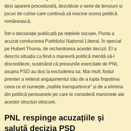
deși aparent procedurală, dezvăluie o serie de tensiuni și
jocuri de culise care continuă să macine scena politică
românească.
Într-o declarație publicată pe rețelele sociale, Ponta a
acuzat conducerea Partidului Național Liberal, în special
pe Hubert Thuma, de orchestrarea acestei decizii. El a
descris situația ca fiind o manevră politică menită să-l
discrediteze, susținând că presiunile exercitate de PNL
asupra PSD au dus la excluderea sa. Mai mult, fostul
premier a reiterat angajamentul său de a lupta împotriva
ceea ce el numește „mafiile transpartinice” și de a elimina
din politică persoanele pe care le consideră marionete ale
acestor structuri obscure.
PNL respinge acuzațiile și
salută decizia PSD