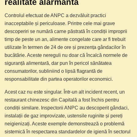
realitate alarmantă
Controlul efectuat de ANPC a dezvăluit practici
inacceptabile și periculoase. Printre cele mai grave
descoperiri se numără carne păstrată în condiții improprii
timp de peste un an, alimente congelate care ar fi trebuit
utilizate în termen de 24 de ore și prezența gândacilor în
bucătărie. Aceste nereguli nu doar că încalcă normele de
siguranță alimentară, dar pun în pericol sănătatea
consumatorilor, subliniind o lipsă flagrantă de
responsabilitate din partea operatorilor economici.
Acest caz nu este singular. Într-un alt incident recent, un
restaurant chinezesc din Capitală a fost închis pentru
condiții similare. Inspectorii ANPC au descoperit gândaci,
instalații de gaz improvizate, ustensile ruginite și pereți
neigienizați. Aceste exemple demonstrează o problemă
sistemică în respectarea standardelor de igienă în sectorul