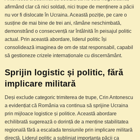
afirmând clar că nici soldați, nici trupe de menținere a păcii
nu vor fi dislocate în Ucraina. Această poziție, pe care o
susține de mai bine de trei ani, rămâne neschimbată,
demonstrând o consecvență rar întâlnită în peisajul politic
actual. Prin această abordare, liderul politic își
consolidează imaginea de om de stat responsabil, capabil
să gestioneze crizele internaționale cu discernământ.
Sprijin logistic și politic, fără
implicare militară
Deși exclude categoric trimiterea de trupe, Crin Antonescu
a evidențiat că România va continua să sprijine Ucraina
prin mijloace logistice și politice. Această abordare
echilibrată sugerează o dorință de a menține stabilitatea
regională fără a escalada tensiunile prin implicare militară
directă. Liderul politic a subliniat importanța păcii ca