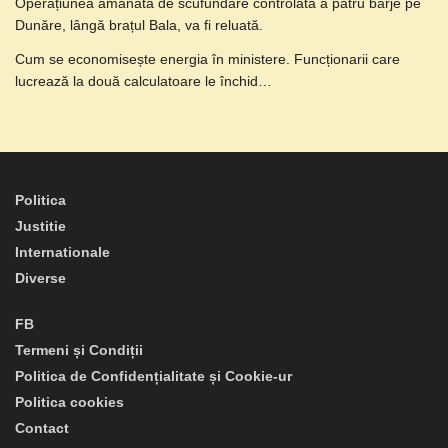
Operațiunea amânată de scufundare controlată a patru barje pe
Dunăre, lângă brațul Bala, va fi reluată.
Cum se economisește energia în ministere. Funcționarii care
lucrează la două calculatoare le închid…
Politica
Justitie
Internationale
Diverse
FB
Termeni și Condiții
Politica de Confidențialitate și Cookie-ur
Politica cookies
Contact