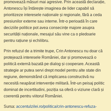
promovează măsuri mai agresive. Prin această declarație,
Antonescu își întărește imaginea de lider capabil să
prioritizeze interesele naționale și regionale, fără a ceda
presiunilor externe sau interne. Într-o perioadă în care
deciziile politice pot avea consecințe majore asupra
securității naționale, mesajul său vine ca o pledoarie
pentru rațiune și echilibru.
Prin refuzul de a trimite trupe, Crin Antonescu nu doar că
protejează interesele României, dar și promovează o
politică externă bazată pe dialog și cooperare. Această
strategie ar putea servi drept model pentru alte state din
regiune, demonstrând că implicarea constructivă nu
necesită neapărat intervenție militară. Într-un peisaj politic
dominat de incertitudini, poziția sa oferă o viziune clară și
coerentă pentru viitorul României.
Sursa:
accentulzilei.ro/politica/crin-antonescu-refuza-