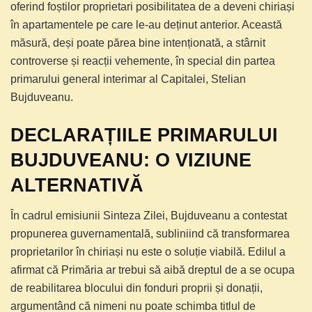
oferind foștilor proprietari posibilitatea de a deveni chiriași
în apartamentele pe care le-au deținut anterior. Această
măsură, deși poate părea bine intenționată, a stârnit
controverse și reacții vehemente, în special din partea
primarului general interimar al Capitalei, Stelian
Bujduveanu.
DECLARAȚIILE PRIMARULUI
BUJDUVEANU: O VIZIUNE
ALTERNATIVĂ
În cadrul emisiunii Sinteza Zilei, Bujduveanu a contestat
propunerea guvernamentală, subliniind că transformarea
proprietarilor în chiriași nu este o soluție viabilă. Edilul a
afirmat că Primăria ar trebui să aibă dreptul de a se ocupa
de reabilitarea blocului din fonduri proprii și donații,
argumentând că nimeni nu poate schimba titlul de