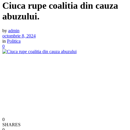
Ciuca rupe coalitia din cauza
abuzului.
by
admin
octombrie 8, 2024
in
Politica
0
0
SHARES
0