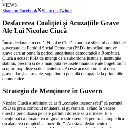
VIEWS
Share on Facebook
Share on Twitter
Desfacerea Coaliției și Acuzațiile Grave
Ale Lui Nicolae Ciucă
Într-o declarație recentă, Nicolae Ciucă a anunțat sfârșitul coaliției de
guvernare cu Partidul Social Democrat (PSD), invocând motive
grave care ar pune în pericol integritatea democratică a României.
Ciucă a acuzat PSD de intenții de a subordona justiția și instituțiile
statului, precum și de a manipula resursele financiare ale bugetului în
scopuri populiste și de clientelism. Aceste acuzații nu sunt doar
grave, dar și alarmante, sugerând o posibilă derapaj de la principiile
democratice.
Strategia de Menținere în Guvern
Nicolae Ciucă a subliniat că ar fi „complet iresponsabil” să permită
PSD să preia controlul unilateral al guvernării, având în vedere
direcția periculoasă pe care partidul dorește să o urmeze. El a
menționat că rămânerea în guvern este esențială pentru a „împiedica
escaladarea completă a abuzurilor”. Acesta a pledat pentru