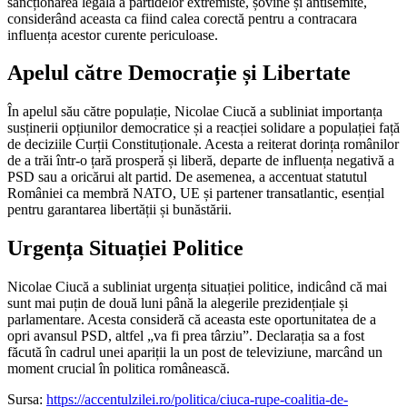
sancționarea legală a partidelor extremiste, șovine și antisemite,
considerând aceasta ca fiind calea corectă pentru a contracara
influența acestor curente periculoase.
Apelul către Democrație și Libertate
În apelul său către populație, Nicolae Ciucă a subliniat importanța
susținerii opțiunilor democratice și a reacției solidare a populației față
de deciziile Curții Constituționale. Acesta a reiterat dorința românilor
de a trăi într-o țară prosperă și liberă, departe de influența negativă a
PSD sau a oricărui alt partid. De asemenea, a accentuat statutul
României ca membră NATO, UE și partener transatlantic, esențial
pentru garantarea libertății și bunăstării.
Urgența Situației Politice
Nicolae Ciucă a subliniat urgența situației politice, indicând că mai
sunt mai puțin de două luni până la alegerile prezidențiale și
parlamentare. Acesta consideră că aceasta este oportunitatea de a
opri avansul PSD, altfel „va fi prea târziu”. Declarația sa a fost
făcută în cadrul unei apariții la un post de televiziune, marcând un
moment crucial în politica românească.
Sursa:
https://accentulzilei.ro/politica/ciuca-rupe-coalitia-de-