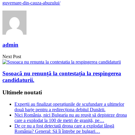
guvernare-din-cauza-abuzului/
admin
Next Post
Sosoacă nu renunță la contestația la respingerea
candidaturii.
Ultimele noutati
Experții au finalizat operațiunile de scufundare a ultimelor
două barje pentru a redirecționa debitul Dunării.
Nici România, nici Bulgaria nu au reușit să depisteze drona
care a explodat la 100 de metri de graniță, pe…
De ce nu a fost detectată drona care a explodat lângă
România? General: Să îi întrebe pe bulgari…