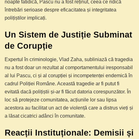
noapte fatidică, Pascu nu a fost reținut, ceea ce ridică
întrebări serioase despre eficacitatea și integritatea
polițiștilor implicați.
Un Sistem de Justiție Subminat
de Corupție
Expertul în criminologie, Vlad Zaha, subliniază că tragedia
nu a fost doar un rezultat al comportamentului iresponsabil
al lui Pascu, ci și al corupției și incompetenței endemică în
cadrul Poliției Române. Această tragedie ar fi putut fi
evitată dacă polițiștii și-ar fi făcut datoria corespunzător. În
loc să protejeze comunitatea, acțiunile lor sau lipsa
acestora au facilitat un act de violență care a distrus vieți și
a lăsat cicatrici adânci în comunitate.
Reacții Instituționale: Demisii și