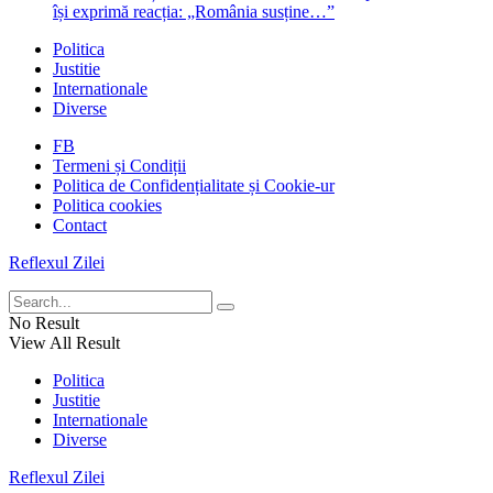
își exprimă reacția: „România susține…”
Politica
Justitie
Internationale
Diverse
FB
Termeni și Condiții
Politica de Confidențialitate și Cookie-ur
Politica cookies
Contact
Reflexul Zilei
No Result
View All Result
Politica
Justitie
Internationale
Diverse
Reflexul Zilei