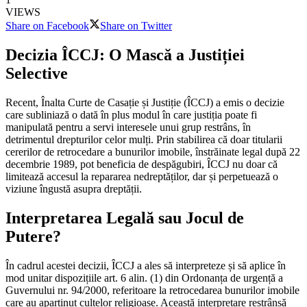
VIEWS
Share on Facebook
Share on Twitter
Decizia ÎCCJ: O Mască a Justiției
Selective
Recent, Înalta Curte de Casație și Justiție (ÎCCJ) a emis o decizie
care subliniază o dată în plus modul în care justiția poate fi
manipulată pentru a servi interesele unui grup restrâns, în
detrimentul drepturilor celor mulți. Prin stabilirea că doar titularii
cererilor de retrocedare a bunurilor imobile, înstrăinate legal după 22
decembrie 1989, pot beneficia de despăgubiri, ÎCCJ nu doar că
limitează accesul la repararea nedreptăților, dar și perpetuează o
viziune îngustă asupra dreptății.
Interpretarea Legală sau Jocul de
Putere?
În cadrul acestei decizii, ÎCCJ a ales să interpreteze și să aplice în
mod unitar dispozițiile art. 6 alin. (1) din Ordonanța de urgență a
Guvernului nr. 94/2000, referitoare la retrocedarea bunurilor imobile
care au aparținut cultelor religioase. Această interpretare restrânsă