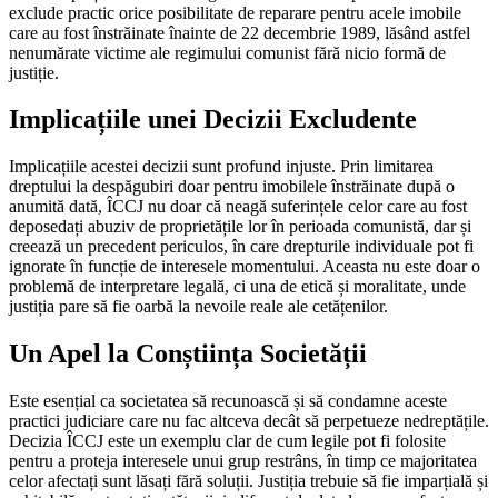
exclude practic orice posibilitate de reparare pentru acele imobile
care au fost înstrăinate înainte de 22 decembrie 1989, lăsând astfel
nenumărate victime ale regimului comunist fără nicio formă de
justiție.
Implicațiile unei Decizii Excludente
Implicațiile acestei decizii sunt profund injuste. Prin limitarea
dreptului la despăgubiri doar pentru imobilele înstrăinate după o
anumită dată, ÎCCJ nu doar că neagă suferințele celor care au fost
deposedați abuziv de proprietățile lor în perioada comunistă, dar și
creează un precedent periculos, în care drepturile individuale pot fi
ignorate în funcție de interesele momentului. Aceasta nu este doar o
problemă de interpretare legală, ci una de etică și moralitate, unde
justiția pare să fie oarbă la nevoile reale ale cetățenilor.
Un Apel la Conștiința Societății
Este esențial ca societatea să recunoască și să condamne aceste
practici judiciare care nu fac altceva decât să perpetueze nedreptățile.
Decizia ÎCCJ este un exemplu clar de cum legile pot fi folosite
pentru a proteja interesele unui grup restrâns, în timp ce majoritatea
celor afectați sunt lăsați fără soluții. Justiția trebuie să fie imparțială și