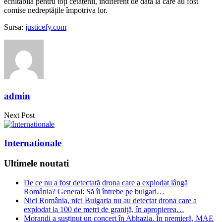
echitabilă pentru toți cetățenii, indiferent de data la care au fost
comise nedreptățile împotriva lor.
Sursa:
justicefy.com
admin
Next Post
Internationale
Ultimele noutati
De ce nu a fost detectată drona care a explodat lângă
România? General: Să îi întrebe pe bulgari…
Nici România, nici Bulgaria nu au detectat drona care a
explodat la 100 de metri de graniță, în apropierea…
Morandi a susținut un concert în Abhazia. În premieră, MAE