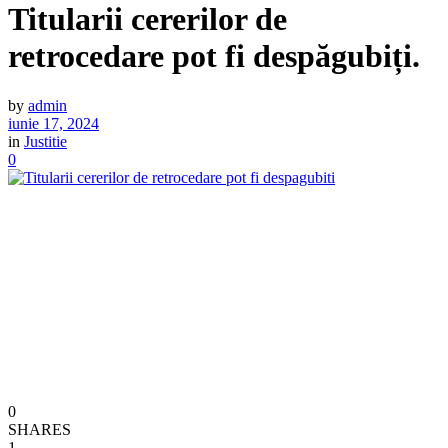
Titularii cererilor de
retrocedare pot fi despăgubiți.
by
admin
iunie 17, 2024
in
Justitie
0
0
SHARES
1