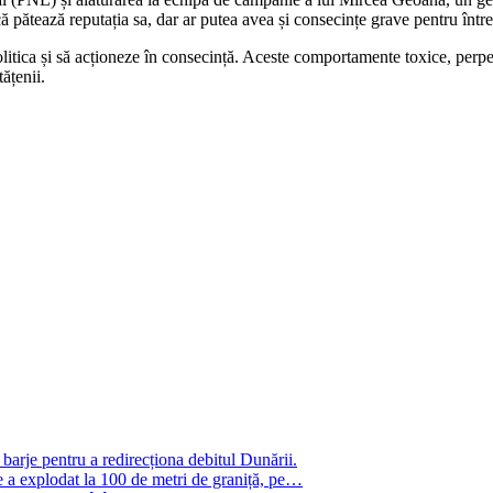
ă pătează reputația sa, dar ar putea avea și consecințe grave pentru înt
politica și să acționeze în consecință. Aceste comportamente toxice, perpe
tățenii.
 barje pentru a redirecționa debitul Dunării.
e a explodat la 100 de metri de graniță, pe…