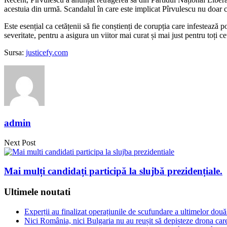
acestuia din urmă. Scandalul în care este implicat Pîrvulescu nu doar c
Este esențial ca cetățenii să fie conștienți de corupția care infestează 
severitate, pentru a asigura un viitor mai curat și mai just pentru toți ce
Sursa:
justicefy.com
admin
Next Post
Mai mulți candidați participă la slujbă prezidențiale.
Ultimele noutati
Experții au finalizat operațiunile de scufundare a ultimelor două
Nici România, nici Bulgaria nu au reușit să depisteze drona car