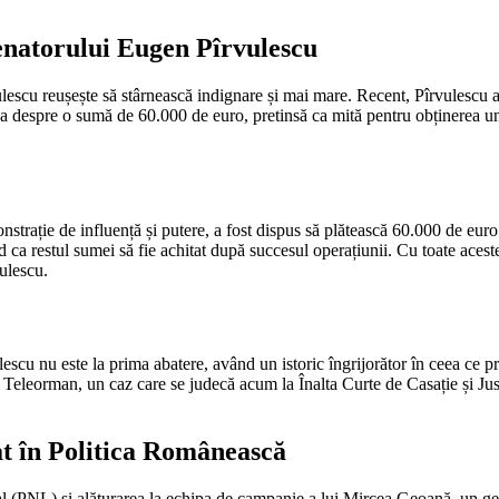
enatorului Eugen Pîrvulescu
ulescu reușește să stârnească indignare și mai mare. Recent, Pîrvulescu a
orba despre o sumă de 60.000 de euro, pretinsă ca mită pentru obținerea 
onstrație de influență și putere, a fost dispus să plătească 60.000 de eur
ca restul sumei să fie achitat după succesul operațiunii. Cu toate acestea
vulescu.
lescu nu este la prima abatere, având un istoric îngrijorător în ceea ce p
eleorman, un caz care se judecă acum la Înalta Curte de Casație și Justiț
t în Politica Românească
l (PNL) și alăturarea la echipa de campanie a lui Mircea Geoană, un gest 