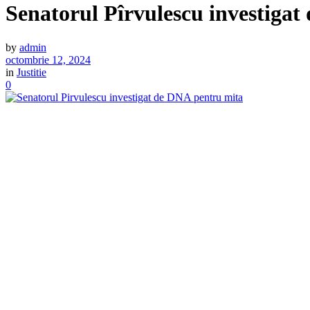
Senatorul Pîrvulescu investigat
by
admin
octombrie 12, 2024
in
Justitie
0