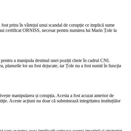
 fost prins în vârtejul unui scandal de corupție ce implică sume
unui certificat ORNISS, necesar pentru numirea lui Marin Țole la
o pentru a manipula destinul unei poziții cheie în cadrul CNI.
, planurile lor au fost dejucate, iar Țole nu a fost numit în funcția
rivește manipularea și corupția. Acesta a fost acuzat anterior de
ie. Aceste acțiuni nu doar că subminează integritatea instituțiilor
care ar putea avea implicații serioase asupra imaginii și strategiei