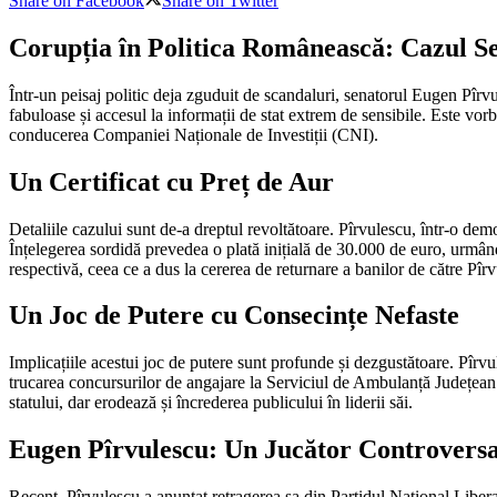
Share on Facebook
Share on Twitter
Corupția în Politica Românească: Cazul S
Într-un peisaj politic deja zguduit de scandaluri, senatorul Eugen Pîrv
fabuloase și accesul la informații de stat extrem de sensibile. Este v
conducerea Companiei Naționale de Investiții (CNI).
Un Certificat cu Preț de Aur
Detaliile cazului sunt de-a dreptul revoltătoare. Pîrvulescu, într-o dem
Înțelegerea sordidă prevedea o plată inițială de 30.000 de euro, urmând 
respectivă, ceea ce a dus la cererea de returnare a banilor de către Pîr
Un Joc de Putere cu Consecințe Nefaste
Implicațiile acestui joc de putere sunt profunde și dezgustătoare. Pîrvu
trucarea concursurilor de angajare la Serviciul de Ambulanță Județean T
statului, dar erodează și încrederea publicului în liderii săi.
Eugen Pîrvulescu: Un Jucător Controversa
Recent, Pîrvulescu a anunțat retragerea sa din Partidul Național Libera