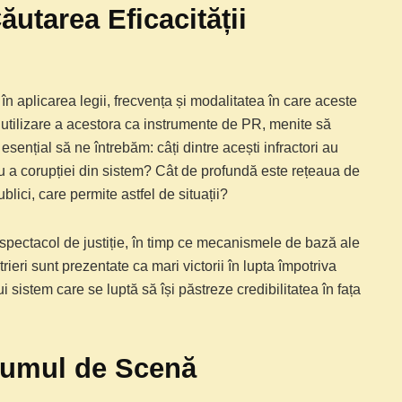
ăutarea Eficacității
în aplicarea legii, frecvența și modalitatea în care aceste
 utilizare a acestora ca instrumente de PR, menite să
esențial să ne întrebăm: câți dintre acești infractori au
e sau a corupției din sistem? Cât de profundă este rețeaua de
ublici, care permite astfel de situații?
n spectacol de justiție, în timp ce mecanismele de bază ale
eri sunt prezentate ca mari victorii în lupta împotriva
 sistem care se luptă să își păstreze credibilitatea în fața
Fumul de Scenă