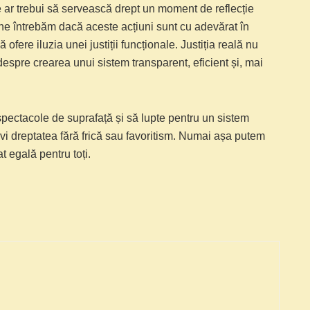
 ar trebui să servească drept un moment de reflecție
ă ne întrebăm dacă aceste acțiuni sunt cu adevărat în
ofere iluzia unei justiții funcționale. Justiția reală nu
despre crearea unui sistem transparent, eficient și, mai
spectacole de suprafață și să lupte pentru un sistem
rvi dreptatea fără frică sau favoritism. Numai așa putem
t egală pentru toți.