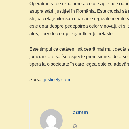
Operațiunea de repatriere a celor șapte persoane
asupra stării justiției în România. Este crucial s
slujba cetățenilor sau doar acte regizate menite să 
este doar despre pedepsirea celor vinovați, ci și 
ales, liber de corupție și influențe nefaste.
Este timpul ca cetățenii să ceară mai mult decât 
judiciar care să își respecte promisiunea de a se
spera la o societate în care legea este cu adevăra
Sursa:
justicefy.com
admin