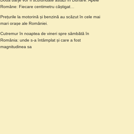
Două barje vor fi scufundate astăzi în Dunăre. Apele
Române: Fiecare centimetru câștigat…
Prețurile la motorină și benzină au scăzut în cele mai
mari orașe ale României.
Cutremur în noaptea de vineri spre sâmbătă în
România: unde s-a întâmplat și care a fost
magnitudinea sa