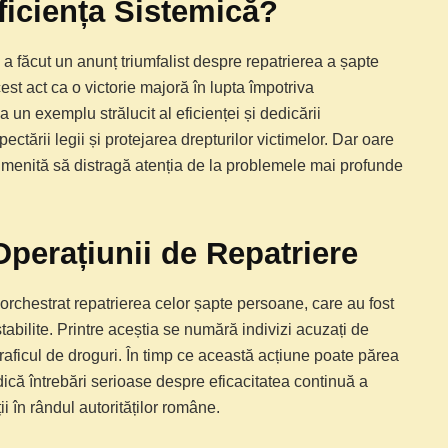
ficiența Sistemică?
a făcut un anunț triumfalist despre repatrierea a șapte
t act ca o victorie majoră în lupta împotriva
ca un exemplu strălucit al eficienței și dedicării
ectării legii și protejarea drepturilor victimelor. Dar oare
 menită să distragă atenția de la problemele mai profunde
 Operațiunii de Repatriere
 orchestrat repatrierea celor șapte persoane, care au fost
abilite. Printre aceștia se numără indivizi acuzați de
 traficul de droguri. În timp ce această acțiune poate părea
ridică întrebări serioase despre eficacitatea continuă a
i în rândul autorităților române.