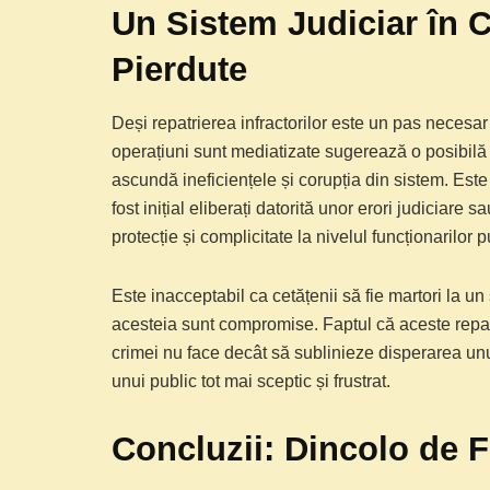
Un Sistem Judiciar în C
Pierdute
Deși repatrierea infractorilor este un pas necesar 
operațiuni sunt mediatizate sugerează o posibilă
ascundă ineficiențele și corupția din sistem. Este 
fost inițial eliberați datorită unor erori judiciar
protecție și complicitate la nivelul funcționarilor p
Este inacceptabil ca cetățenii să fie martori la u
acesteia sunt compromise. Faptul că aceste repatri
crimei nu face decât să sublinieze disperarea unui
unui public tot mai sceptic și frustrat.
Concluzii: Dincolo de 