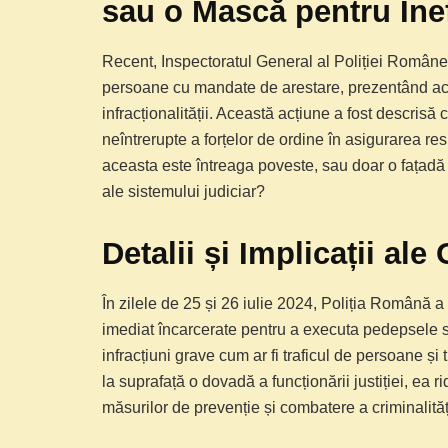
sau o Mască pentru Ine
Recent, Inspectoratul General al Poliției Române 
persoane cu mandate de arestare, prezentând aces
infracționalității. Această acțiune a fost descrisă 
neîntrerupte a forțelor de ordine în asigurarea resp
aceasta este întreaga poveste, sau doar o fațadă
ale sistemului judiciar?
Detalii și Implicații ale
În zilele de 25 și 26 iulie 2024, Poliția Română a
imediat încarcerate pentru a executa pedepsele st
infracțiuni grave cum ar fi traficul de persoane și
la suprafață o dovadă a funcționării justiției, ea 
măsurilor de prevenție și combatere a criminalități