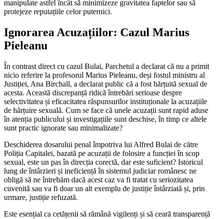
manipulate astfel încât să minimizeze gravitatea faptelor sau să
protejeze reputațiile celor puternici.
Ignorarea Acuzațiilor: Cazul Marius
Pieleanu
În contrast direct cu cazul Bulai, Parchetul a declarat că nu a primit
nicio referire la profesorul Marius Pieleanu, deși fostul ministru al
Justiției, Ana Birchall, a declarat public că a fost hărțuită sexual de
acesta. Această discrepanță ridică întrebări serioase despre
selectivitatea și eficacitatea răspunsurilor instituționale la acuzațiile
de hărțuire sexuală. Cum se face că unele acuzații sunt rapid aduse
în atenția publicului și investigațiile sunt deschise, în timp ce altele
sunt practic ignorate sau minimalizate?
Deschiderea dosarului penal împotriva lui Alfred Bulai de către
Poliția Capitalei, bazată pe acuzații de folosire a funcției în scop
sexual, este un pas în direcția corectă, dar este suficient? Istoricul
lung de întârzieri și ineficiență în sistemul judiciar românesc ne
obligă să ne întrebăm dacă acest caz va fi tratat cu seriozitatea
cuvenită sau va fi doar un alt exemplu de justiție întârziată și, prin
urmare, justiție refuzată.
Este esențial ca cetățenii să rămână vigilenți și să ceară transparență