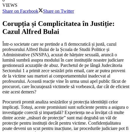
VIEWS
Share on Facebook
Share on Twitter
Corupția și Complicitatea în Justiție:
Cazul Alfred Bulai
Într-o societate care se pretinde a fi democratică și justă, cazul
profesorului Alfred Bulai de la Școala de Studii Politice și
Administrative (SNSPA), acuzat de hărțuire sexuală, aruncă o
lumină sumbră asupra modului în care instituțiile noastre judiciare
gestionează acuzațiile de abuz. Parchetul de pe lângă Judecătoria
Sectorului 1 a primit zece sesizări prin email, care ar putea proveni
de la victime sau martori ai comportamentului inadecvat al
profesorului. Această reacție vine în urma unui apel public făcut de
procurori, care încurajează victimele să vorbească, dar cât de eficient
este acest demers?
Procurorii promit analiza sesizărilor și protecția identității celor
implicați. Totuși, aceste promisiuni sunt suficiente pentru a asigura o
investigație corectă și imparțială? Experiența ne-a învățat că multe
dintre aceste „măsuri de protecție” sunt mai degrabă un văl de
protecție pentru instituții decât pentru victime. Confidențialitatea
poate deveni un scut pentru inacțiune, iar procedurile judiciare pot fi