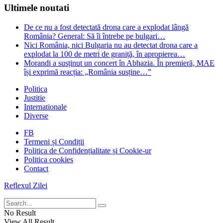
Ultimele noutati
De ce nu a fost detectată drona care a explodat lângă
România? General: Să îi întrebe pe bulgari…
Nici România, nici Bulgaria nu au detectat drona care a
explodat la 100 de metri de graniță, în apropierea…
Morandi a susținut un concert în Abhazia. În premieră, MAE
își exprimă reacția: „România susține…”
Politica
Justitie
Internationale
Diverse
FB
Termeni și Condiții
Politica de Confidențialitate și Cookie-ur
Politica cookies
Contact
Reflexul Zilei
No Result
View All Result