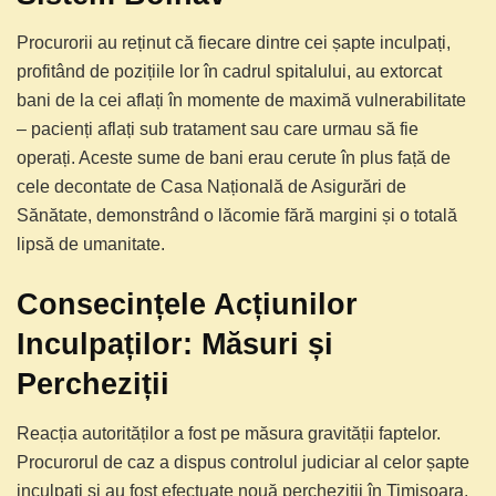
Procurorii au reținut că fiecare dintre cei șapte inculpați,
profitând de pozițiile lor în cadrul spitalului, au extorcat
bani de la cei aflați în momente de maximă vulnerabilitate
– pacienți aflați sub tratament sau care urmau să fie
operați. Aceste sume de bani erau cerute în plus față de
cele decontate de Casa Națională de Asigurări de
Sănătate, demonstrând o lăcomie fără margini și o totală
lipsă de umanitate.
Consecințele Acțiunilor
Inculpaților: Măsuri și
Percheziții
Reacția autorităților a fost pe măsura gravității faptelor.
Procurorul de caz a dispus controlul judiciar al celor șapte
inculpați și au fost efectuate nouă percheziții în Timișoara,