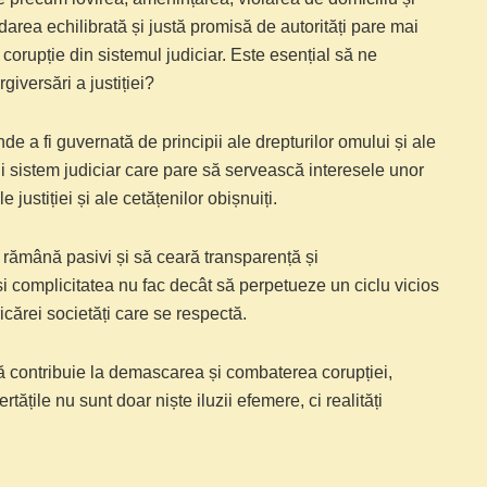
darea echilibrată și justă promisă de autorități pare mai
corupție din sistemul judiciar. Este esențial să ne
iversări a justiției?
nde a fi guvernată de principii ale drepturilor omului și ale
unui sistem judiciar care pare să servească interesele unor
justiției și ale cetățenilor obișnuiți.
u rămână pasivi și să ceară transparență și
 și complicitatea nu fac decât să perpetueze un ciclu vicios
cărei societăți care se respectă.
 să contribuie la demascarea și combaterea corupției,
tățile nu sunt doar niște iluzii efemere, ci realități