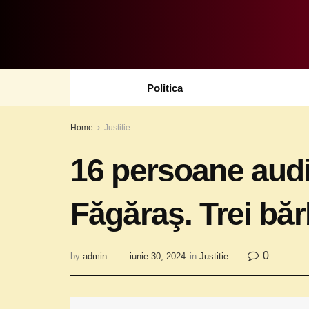
Politica
Home
Justitie
16 persoane audi
Făgăraş. Trei bărb
0
by
admin
iunie 30, 2024
in
Justitie