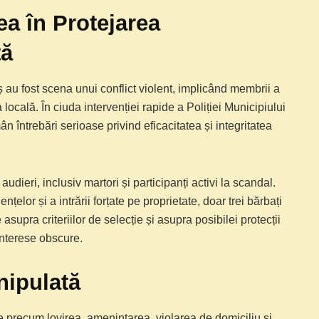
ea în Protejarea
ță
 au fost scena unui conflict violent, implicând membrii a
 locală. În ciuda intervenției rapide a Poliției Municipiului
n întrebări serioase privind eficacitatea și integritatea
dieri, inclusiv martori și participanți activi la scandal.
nțelor și a intrării forțate pe proprietate, doar trei bărbați
asupra criteriilor de selecție și asupra posibilei protecții
interese obscure.
anipulată
rave precum lovirea, amenințarea, violarea de domiciliu și