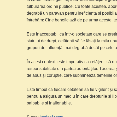
tulburarea ordinii publice. Cu toate acestea, abor
degrabă un paravan pentru ineficiența și posibila 
întrebăm: Cine beneficiază de pe urma acestei terg
Este inacceptabil ca într-o societate care se preti
statului de drept, cetățenii să fie lăsați la mila 
grupuri de influență, mai degrabă decât pe cele ale 
În acest context, este imperativ ca cetățenii să n
responsabilitate din partea autorităților. Tăcerea
de abuz și corupție, care subminează temeliile ori
Este timpul ca fiecare cetățean să fie vigilent și
pentru a asigura un mediu în care drepturile și liber
palpabile și inalienabile.