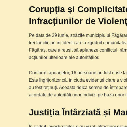
Corupția și Complicitat
Infracțiunilor de Violen
Pe data de 29 iunie, străzile municipiului Făgăraș
trei familii, un incident care a zguduit comunitatea
Făgăraș, care a reușit să aplaneze conflictul, rămâ
acțiunilor ulterioare ale autorităților.
Conform rapoartelor, 16 persoane au fost duse la au
Este îngrijorător că, în ciuda evidenței clare a viole
au fost reținuți. Aceasta ridică semne de întrebare 
acordate de autorități unor indivizi pe baza unor 
Justiția Întârziată și M
În cadrul investigațiilor, s-au vizat infracțiuni g