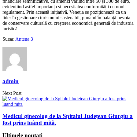
financiare semnificative, cu amenzi variind între 50 și 300 de euro,
evidențiind astfel importanța și necesitatea conformității cu noul
regulament. Prin această inițiativă, Veneția se poziționează ca un
lider în gestionarea turismului sustenabil, punând în balanță nevoia
de conservare culturală cu creșterea economică generată de industria
turistică.
Sursa:
Antena 3
admin
Next Post
Medicul ginecolog de la Spitalul Județean Giurgiu a
fost prins luând mită.
Ultimele noutati