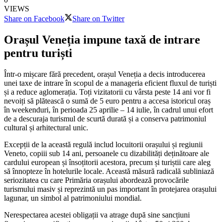
VIEWS
Share on Facebook
Share on Twitter
Orașul Veneția impune taxă de intrare
pentru turiști
Într-o mișcare fără precedent, orașul Veneția a decis introducerea
unei taxe de intrare în scopul de a manageria eficient fluxul de turiști
și a reduce aglomerația. Toți vizitatorii cu vârsta peste 14 ani vor fi
nevoiți să plătească o sumă de 5 euro pentru a accesa istoricul oraș
în weekenduri, în perioada 25 aprilie – 14 iulie, în cadrul unui efort
de a descuraja turismul de scurtă durată și a conserva patrimoniul
cultural și arhitectural unic.
Excepții de la această regulă includ locuitorii orașului și regiunii
Veneto, copiii sub 14 ani, persoanele cu dizabilități deținătoare ale
cardului european și însoțitorii acestora, precum și turiștii care aleg
să înnopteze în hotelurile locale. Această măsură radicală subliniază
seriozitatea cu care Primăria orașului abordează provocările
turismului masiv și reprezintă un pas important în protejarea orașului
lagunar, un simbol al patrimoniului mondial.
Nerespectarea acestei obligații va atrage după sine sancțiuni