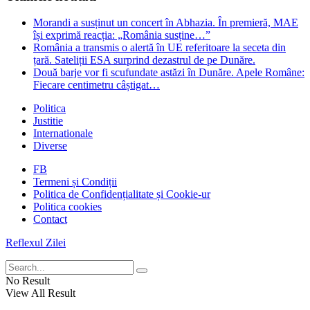
Morandi a susținut un concert în Abhazia. În premieră, MAE
își exprimă reacția: „România susține…”
România a transmis o alertă în UE referitoare la seceta din
țară. Sateliții ESA surprind dezastrul de pe Dunăre.
Două barje vor fi scufundate astăzi în Dunăre. Apele Române:
Fiecare centimetru câștigat…
Politica
Justitie
Internationale
Diverse
FB
Termeni și Condiții
Politica de Confidențialitate și Cookie-ur
Politica cookies
Contact
Reflexul Zilei
No Result
View All Result