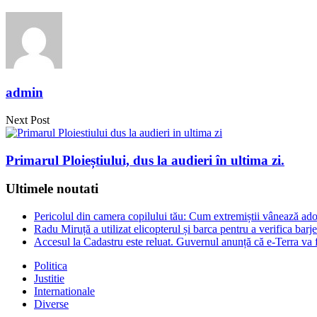
admin
Next Post
Primarul Ploieștiului, dus la audieri în ultima zi.
Ultimele noutati
Pericolul din camera copilului tău: Cum extremiștii vânează adol
Radu Miruță a utilizat elicopterul și barca pentru a verifica ba
Accesul la Cadastru este reluat. Guvernul anunță că e-Terra va f
Politica
Justitie
Internationale
Diverse