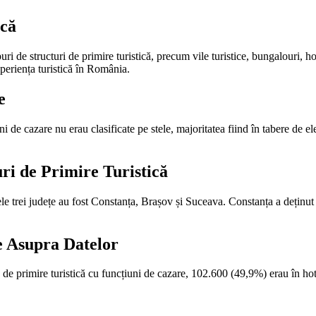
ică
ri de structuri de primire turistică, precum vile turistice, bungalouri, ho
xperiența turistică în România.
e
i de cazare nu erau clasificate pe stele, majoritatea fiind în tabere de ele
ri de Primire Turistică
mele trei județe au fost Constanța, Brașov și Suceava. Constanța a deținut
e Asupra Datelor
 de primire turistică cu funcțiuni de cazare, 102.600 (49,9%) erau în hote