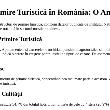
mire Turistică în România: O An
tructuri de primire turistică, conform datelor publicate de Institutul Naț
e notabilă în sectorul turistic românesc.
Primire Turistică
tă. Apartamentele și camerele de închiriat, pensiunile agroturistice și ho
indică o cerere în creștere pentru astfel de tipuri de cazare. De asemenea
sc
structuri de primire turistică, concentrând cea mai mare parte a acestora
e turistică.
Calității
onstituie 54,7% din totalul hotelurilor, urmate de cele cu 4 stele (26,9%)