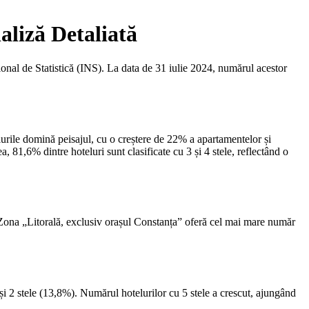
aliză Detaliată
ional de Statistică (INS). La data de 31 iulie 2024, numărul acestor
telurile domină peisajul, cu o creștere de 22% a apartamentelor și
, 81,6% dintre hoteluri sunt clasificate cu 3 și 4 stele, reflectând o
. Zona „Litorală, exclusiv orașul Constanța” oferă cel mai mare număr
 și 2 stele (13,8%). Numărul hotelurilor cu 5 stele a crescut, ajungând