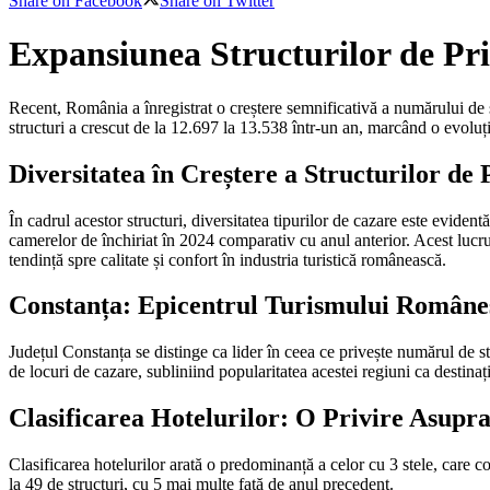
Share on Facebook
Share on Twitter
Expansiunea Structurilor de Pri
Recent, România a înregistrat o creștere semnificativă a numărului de s
structuri a crescut de la 12.697 la 13.538 într-un an, marcând o evoluți
Diversitatea în Creștere a Structurilor de 
În cadrul acestor structuri, diversitatea tipurilor de cazare este eviden
camerelor de închiriat în 2024 comparativ cu anul anterior. Acest lucru 
tendință spre calitate și confort în industria turistică românească.
Constanța: Epicentrul Turismului Române
Județul Constanța se distinge ca lider în ceea ce privește numărul de 
de locuri de cazare, subliniind popularitatea acestei regiuni ca destinați
Clasificarea Hotelurilor: O Privire Asupra 
Clasificarea hotelurilor arată o predominanță a celor cu 3 stele, care c
la 49 de structuri, cu 5 mai multe față de anul precedent.