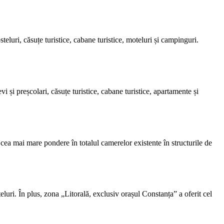
steluri, căsuțe turistice, cabane turistice, moteluri și campinguri.
vi și preșcolari, căsuțe turistice, cabane turistice, apartamente și
 cea mai mare pondere în totalul camerelor existente în structurile de
luri. În plus, zona „Litorală, exclusiv orașul Constanța” a oferit cel