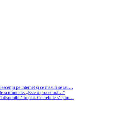
escenții pe internet și ce măsuri se iau…
rjele scufundate. „Este o procedură…”
i disponibilă treptat. Ce trebuie să știm…