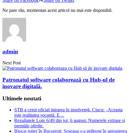
Share on Facebook
Share on Twitter
Ne pare rău, momentan acest articol nu mai este disponibil.
admin
Next Post
Patronatul software colaborează cu Hub-ul de
inovare digitală.
Ultimele noutati
STB a cerut oficial intrarea în insolvență. Ciucu: „Aceasta
este realitatea șocantă. E…
Rezultatele Loto 6/49 din joi, 6 august. Numerele extrase și
premiile oferite.
Blocaj rutier în București: Șoseaua s-a prăbușit în apropierea