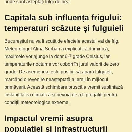
unde sunt așteptați fulgi de nea.
Capitala sub influența frigului:
temperaturi scăzute și fulguieli
Bucureștiul nu va fi scutit de efectele acestui val de frig.
Meteorologul Alina Șerban a explicat că duminică,
maximele vor ajunge la doar 6-7 grade Celsius, iar
temperaturile nocturne vor coborî în jurul valorii de zero
grade. De asemenea, este posibil să apară fulguieli,
marcând o revenire neașteptată a iernii în mijlocul
primăverii. Această schimbare bruscă a vremii subliniază
instabilitatea climatică și nevoia de a fi pregătiți pentru
condiții meteorologice extreme.
Impactul vremii asupra
populației și infrastructurii