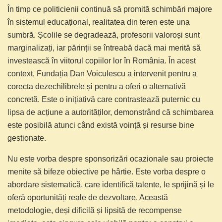
În timp ce politicienii continuă să promită schimbări majore
în sistemul educațional, realitatea din teren este una
sumbră. Școlile se degradează, profesorii valoroși sunt
marginalizați, iar părinții se întreabă dacă mai merită să
investească în viitorul copiilor lor în România. În acest
context, Fundația Dan Voiculescu a intervenit pentru a
corecta dezechilibrele și pentru a oferi o alternativă
concretă. Este o inițiativă care contrastează puternic cu
lipsa de acțiune a autorităților, demonstrând că schimbarea
este posibilă atunci când există voință și resurse bine
gestionate.
Nu este vorba despre sponsorizări ocazionale sau proiecte
menite să bifeze obiective pe hârtie. Este vorba despre o
abordare sistematică, care identifică talente, le sprijină și le
oferă oportunități reale de dezvoltare. Această
metodologie, deși dificilă și lipsită de recompense