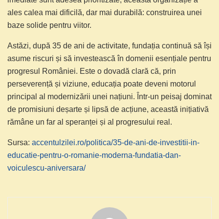
ales calea mai dificilă, dar mai durabilă: construirea unei
baze solide pentru viitor.
Astăzi, după 35 de ani de activitate, fundația continuă să își
asume riscuri și să investească în domenii esențiale pentru
progresul României. Este o dovadă clară că, prin
perseverență și viziune, educația poate deveni motorul
principal al modernizării unei națiuni. Într-un peisaj dominat
de promisiuni deșarte și lipsă de acțiune, această inițiativă
rămâne un far al speranței și al progresului real.
Sursa:
accentulzilei.ro/politica/35-de-ani-de-investitii-in-
educatie-pentru-o-romanie-moderna-fundatia-dan-
voiculescu-aniversara/