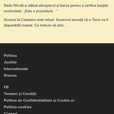
Radu Miruță a utilizat elicopterul și barca pentru a verifica barjele
scufundate. „Este o procedură…”
Accesul la Cadastru este reluat. Guvernul anunță că e-Terra va fi
disponibilă treptat. Ce trebuie să știm…
Politica
Justitie
Internationale
Diverse
FB
Termeni și Condiții
Politica de Confidențialitate și Cookie-ur
Politica cookies
Contact