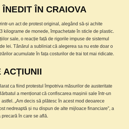
ÎNEDIT ÎN CRAIOVA
rintr-un act de protest original, alegând să-și achite
3 kilograme de monede, împachetate în sticle de plastic.
iilor sale, o reacție față de rigorile impuse de sistemul
de lei. Tânărul a subliniat că alegerea sa nu este doar o
ărilor acumulate în fața costurilor de trai tot mai ridicate.
 ACȚIUNII
larat ca fiind protestul împotriva măsurilor de austeritate
Bărbatul a menționat că confiscarea mașinii sale într-un
e astfel. „Am decis să plătesc în acest mod deoarece
st nedreaptă și nu dispun de alte mijloace financiare”, a
 precară în care se află.