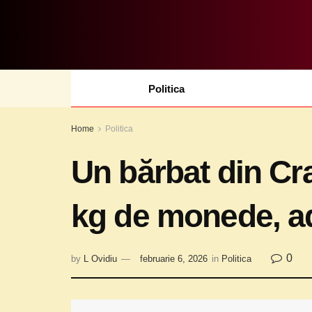
Politica
Home
Politica
Un bărbat din Cra
kg de monede, adu
0
by
L Ovidiu
februarie 6, 2026
in
Politica