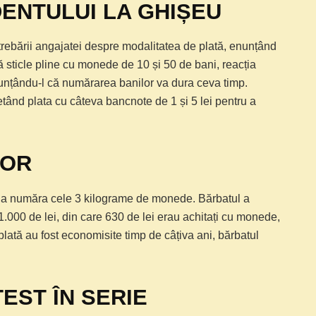
ENTULUI LA GHIȘEU
trebării angajatei despre modalitatea de plată, enunțând
 sticle pline cu monede de 10 și 50 de bani, reacția
nunțându-l că numărarea banilor va dura ceva timp.
ând plata cu câteva bancnote de 1 și 5 lei pentru a
LOR
tru a număra cele 3 kilograme de monede. Bărbatul a
1.000 de lei, din care 630 de lei erau achitați cu monede,
plată au fost economisite timp de câțiva ani, bărbatul
EST ÎN SERIE