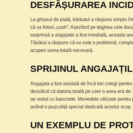
DESFĂȘURAREA INCID
La ghișeul de plată, bărbatul a răspuns simplu în
că va folosi „cash”. Așezând pe tejghea cele două
surprinsă a angajatei a fost imediată, aceasta a
Tânărul a răspuns că nu este o problemă, complet
acoperi suma totală necesară.
SPRIJINUL ANGAJAȚI
Angajata a fost asistată de încă trei colegi pen
dezvăluit că datoria totală pe care o avea era de 
iar restul cu bancnote. Monedele utilizate pentru 
având o pușculiță special dedicată acestui scop.
UN EXEMPLU DE PROT