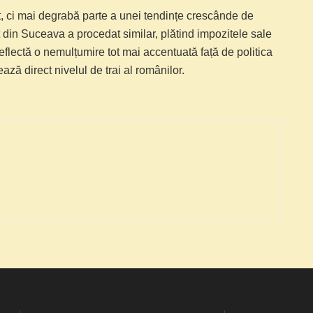
t, ci mai degrabă parte a unei tendințe crescânde de
at din Suceava a procedat similar, plătind impozitele sale
flectă o nemulțumire tot mai accentuată față de politica
ză direct nivelul de trai al românilor.