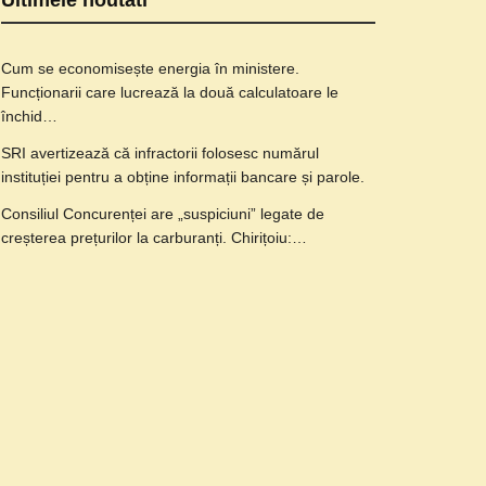
Ultimele noutati
Cum se economisește energia în ministere.
Funcționarii care lucrează la două calculatoare le
închid…
SRI avertizează că infractorii folosesc numărul
instituției pentru a obține informații bancare și parole.
Consiliul Concurenței are „suspiciuni” legate de
creșterea prețurilor la carburanți. Chirițoiu:…