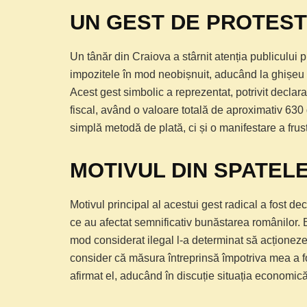
UN GEST DE PROTEST 
Un tânăr din Craiova a stârnit atenția publicului p
impozitele în mod neobișnuit, aducând la ghișeu 
Acest gest simbolic a reprezentat, potrivit declaraț
fiscal, având o valoare totală de aproximativ 630 
simplă metodă de plată, ci și o manifestare a frustr
MOTIVUL DIN SPATELE
Motivul principal al acestui gest radical a fost dec
ce au afectat semnificativ bunăstarea românilor. 
mod considerat ilegal l-a determinat să acționez
consider că măsura întreprinsă împotriva mea a fo
afirmat el, aducând în discuție situația economică