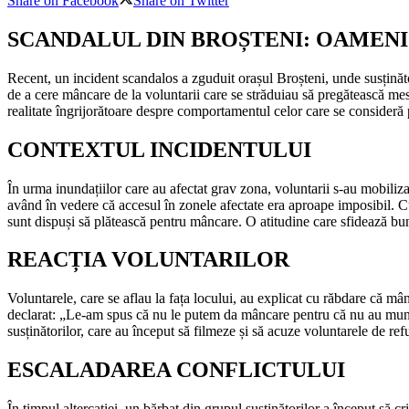
Share on Facebook
Share on Twitter
SCANDALUL DIN BROȘTENI: OAMENI 
Recent, un incident scandalos a zguduit orașul Broșteni, unde susținăt
de a cere mâncare de la voluntarii care se străduiau să pregătească me
realitate îngrijorătoare despre comportamentul celor care se consideră p
CONTEXTUL INCIDENTULUI
În urma inundațiilor care au afectat grav zona, voluntarii s-au mobiliza
având în vedere că accesul în zonele afectate era aproape imposibil. Cu 
sunt dispuși să plătească pentru mâncare. O atitudine care sfidează bunu
REACȚIA VOLUNTARILOR
Voluntarele, care se aflau la fața locului, au explicat cu răbdare că mâ
declarat: „Le-am spus că nu le putem da mâncare pentru că nu au munci
susținătorilor, care au început să filmeze și să acuze voluntarele de ref
ESCALADAREA CONFLICTULUI
În timpul altercației, un bărbat din grupul susținătorilor a început să c