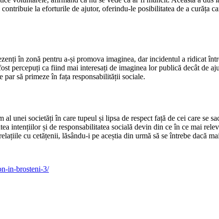
ă contribuie la eforturile de ajutor, oferindu-le posibilitatea de a curăța
enți în zonă pentru a-și promova imaginea, dar incidentul a ridicat întrebăr
u fost percepuți ca fiind mai interesați de imaginea lor publică decât de aju
ar să primeze în fața responsabilității sociale.
al unei societăți în care tupeul și lipsa de respect față de cei care se s
tea intențiilor și de responsabilitatea socială devin din ce în ce mai rele
relațiile cu cetățenii, lăsându-i pe aceștia din urmă să se întrebe dacă m
on-in-brosteni-3/