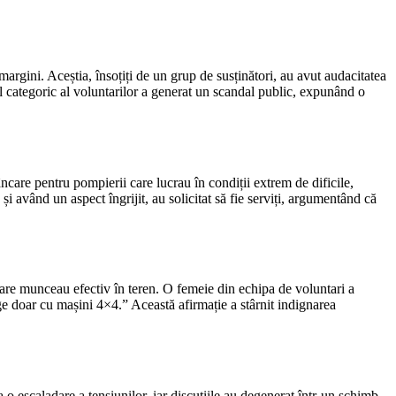
rgini. Aceștia, însoțiți de un grup de susținători, au avut audacitatea
l categoric al voluntarilor a generat un scandal public, expunând o
ncare pentru pompierii care lucrau în condiții extrem de dificile,
i având un aspect îngrijit, au solicitat să fie serviți, argumentând că
 care munceau efectiv în teren. O femeie din echipa de voluntari a
 doar cu mașini 4×4.” Această afirmație a stârnit indignarea
a o escaladare a tensiunilor, iar discuțiile au degenerat într-un schimb