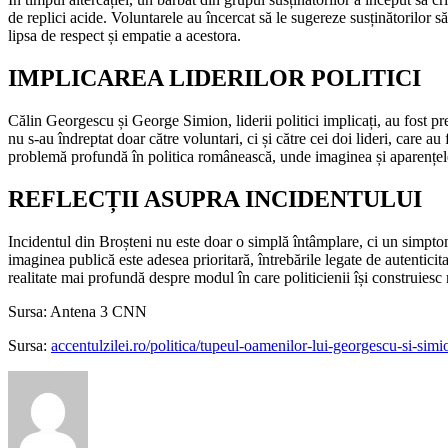
de replici acide. Voluntarele au încercat să le sugereze susținătorilor s
lipsa de respect și empatie a acestora.
IMPLICAREA LIDERILOR POLITICI
Călin Georgescu și George Simion, liderii politici implicați, au fost prez
nu s-au îndreptat doar către voluntari, ci și către cei doi lideri, care a
problemă profundă în politica românească, unde imaginea și aparențele p
REFLECȚII ASUPRA INCIDENTULUI
Incidentul din Broșteni nu este doar o simplă întâmplare, ci un simptom 
imaginea publică este adesea prioritară, întrebările legate de autenticita
realitate mai profundă despre modul în care politicienii își construiesc 
Sursa: Antena 3 CNN
Sursa:
accentulzilei.ro/politica/tupeul-oamenilor-lui-georgescu-si-simi