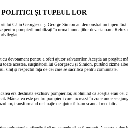
POLITICI ȘI TUPEUL LOR
orii lui Călin Georgescu și George Simion au demonstrat un tupeu fără ma
se pentru pompierii mobilizați în urma inundațiilor devastatoare. Refuzu
rivilegiați.
t cu devotament pentru a oferi ajutor salvatorilor. Aceștia au pregătit mâ
toate acestea, susținătorii lui Georgescu și Simion, purtând cizme albe ș
l simț și respectul față de cei care se sacrifică pentru comunitate.
ncarea era destinată exclusiv pompierilor, subliniind că aceștia erau cei
t. Mâncarea este pentru pompierii care lucrează în zone unde se ajunge
uzul lor, transformând o situație de ajutor într-un scandal mediatic.
ritice voluntarele, afirmând că nu se vede că ar fi muncit. Aceasta a dus l