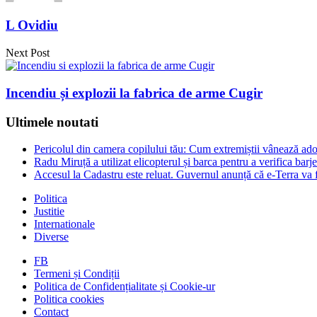
L Ovidiu
Next Post
Incendiu și explozii la fabrica de arme Cugir
Ultimele noutati
Pericolul din camera copilului tău: Cum extremiștii vânează adol
Radu Miruță a utilizat elicopterul și barca pentru a verifica ba
Accesul la Cadastru este reluat. Guvernul anunță că e-Terra va f
Politica
Justitie
Internationale
Diverse
FB
Termeni și Condiții
Politica de Confidențialitate și Cookie-ur
Politica cookies
Contact