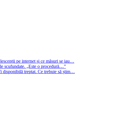
escenții pe internet și ce măsuri se iau…
rjele scufundate. „Este o procedură…”
i disponibilă treptat. Ce trebuie să știm…