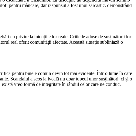
 cartofi pentru mâncare, dar răspunsul a fost unul sarcastic, demonstrând
i cu privire la intențiile lor reale. Criticile aduse de susținătorii lor
torul real oferit comunității afectate. Această situație subliniază o
acrifică pentru binele comun devin tot mai evidente. Într-o lume în care
vante. Scandalul a scos la iveală nu doar tupeul unor susținători, ci și o
ai există vreo formă de integritate în rândul celor care ne conduc.