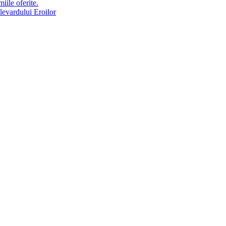
iile oferite.
ulevardului Eroilor