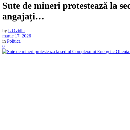
Sute de mineri protestează la s
angajați…
by
L Ovidiu
martie 17, 2026
in
Politica
0