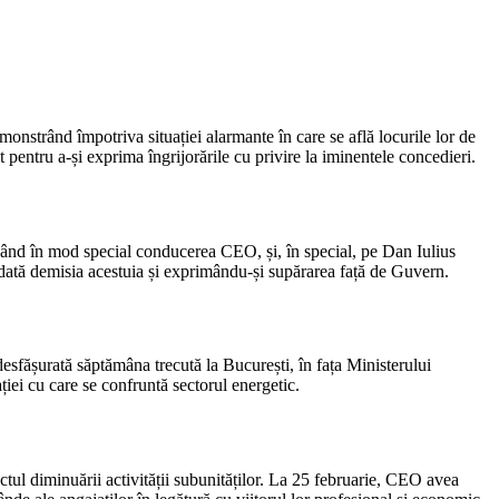
nstrând împotriva situației alarmante în care se află locurile lor de
pentru a-și exprima îngrijorările cu privire la iminentele concedieri.
vizând în mod special conducerea CEO, și, în special, pe Dan Iulius
odată demisia acestuia și exprimându-și supărarea față de Guvern.
esfășurată săptămâna trecută la București, în fața Ministerului
ției cu care se confruntă sectorul energetic.
tul diminuării activității subunităților. La 25 februarie, CEO avea