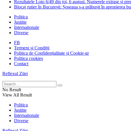
Rezultatele Loto 6/49 din joi, 6 august. Numerele extrase și prem
Blocaj rutier în București: Șoseaua s-a prăbușit în apropierea b
Politica
Justitie
Internationale
Diverse
FB
Termeni și Condiții
Politica de Confidențialitate și Cookie-ur
Politica cookies
Contact
Reflexul Zilei
No Result
View All Result
Politica
Justitie
Internationale
Diverse
Reflexul Zilei