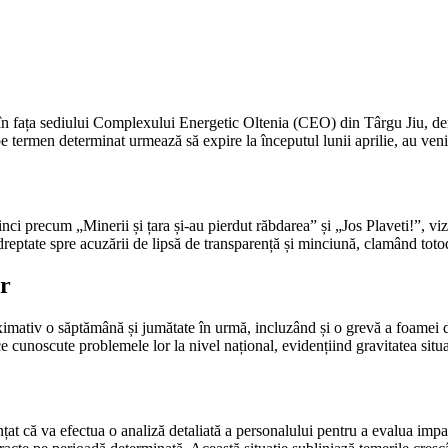
n fața sediului Complexului Energetic Oltenia (CEO) din Târgu Jiu, demo
ermen determinat urmează să expire la începutul lunii aprilie, au venit 
zinci precum „Minerii și țara și-au pierdut răbdarea” și „Jos Plaveti!”, 
ndreptate spre acuzării de lipsă de transparență și minciună, clamând tot
or
ximativ o săptămână și jumătate în urmă, incluzând și o grevă a foamei d
ce cunoscute problemele lor la nivel național, evidențiind gravitatea situa
t că va efectua o analiză detaliată a personalului pentru a evalua impac