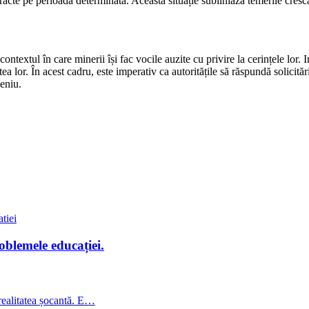
acte pe perioadă determinată. Această situație subliniază temerile crescâ
contextul în care minerii își fac vocile auzite cu privire la cerințele lor
ea lor. În acest cadru, este imperativ ca autoritățile să răspundă solicitări
meniu.
blemele educației.
 realitatea șocantă. E…