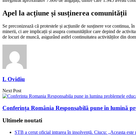
înregistrat aproximativ 7.800 de angajați, dintre care 1.945 aveau contr
Apel la acțiune și susținerea comunității
Se preconizează că protestele și acțiunile de susținere vor continua, în 
minerii, ci are implicații și asupra comunităților care depind de activitat
de locuri de muncă, asigurând astfel continuitatea activităților din do
L Ovidiu
Next Post
Conferința România Responsabilă pune în lumină pro
Ultimele noutati
STB a cerut oficial intrarea în insolvență. Ciucu: „Aceasta este