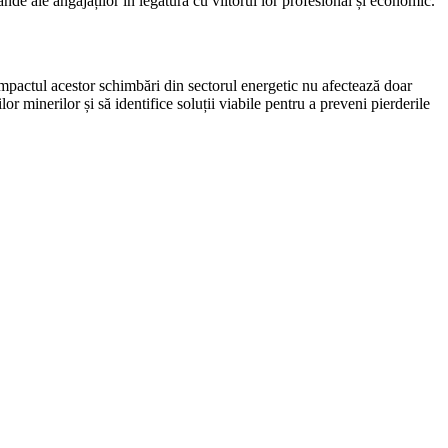
nde ale angajaților în legătură cu viitorul lor profesional și economic.
. Impactul acestor schimbări din sectorul energetic nu afectează doar
lor minerilor și să identifice soluții viabile pentru a preveni pierderile