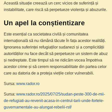
Această situație creează un cerc vicios de suferință și
instabilitate, care riscă să perpetueze violența și abuzurile.
Un apel la conștientizare
Este esențial ca societatea civilă și comunitatea
internațională să nu rămână tăcute în fața acestor realități.
Ignorarea suferinței refugiaților sudanezi și a complicității
autorităților nu face decât să perpetueze un sistem de abuz
și nedreptate. Este timpul să ne ridicăm vocea împotriva
acestor crime și să cerem responsabilitate din partea celor
care au datoria de a proteja viețile celor vulnerabili.
Sursa:
www.rador.ro
Sursa:
www.rador.ro/2025/07/25/sudan-peste-300-de-mii-
de-refugiati-au-revenit-acasa-in-centrul-tarii-unde-fortele-
guvernamentale-au-alungat-rebelii-rsf/