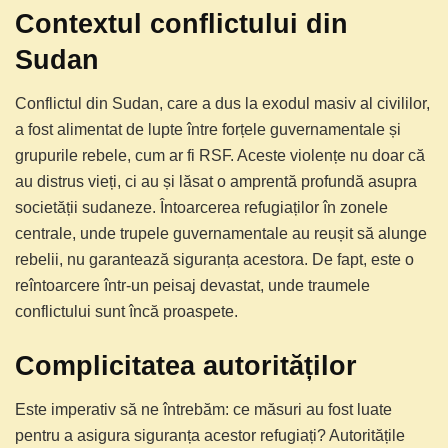
Contextul conflictului din
Sudan
Conflictul din Sudan, care a dus la exodul masiv al civililor,
a fost alimentat de lupte între forțele guvernamentale și
grupurile rebele, cum ar fi RSF. Aceste violențe nu doar că
au distrus vieți, ci au și lăsat o amprentă profundă asupra
societății sudaneze. Întoarcerea refugiaților în zonele
centrale, unde trupele guvernamentale au reușit să alunge
rebelii, nu garantează siguranța acestora. De fapt, este o
reîntoarcere într-un peisaj devastat, unde traumele
conflictului sunt încă proaspete.
Complicitatea autorităților
Este imperativ să ne întrebăm: ce măsuri au fost luate
pentru a asigura siguranța acestor refugiați? Autoritățile