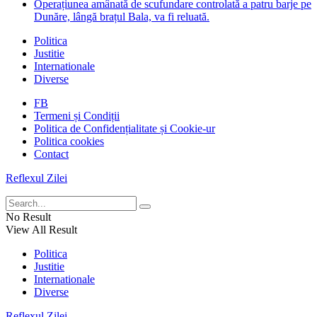
Operațiunea amânată de scufundare controlată a patru barje pe
Dunăre, lângă brațul Bala, va fi reluată.
Politica
Justitie
Internationale
Diverse
FB
Termeni și Condiții
Politica de Confidențialitate și Cookie-ur
Politica cookies
Contact
Reflexul Zilei
No Result
View All Result
Politica
Justitie
Internationale
Diverse
Reflexul Zilei