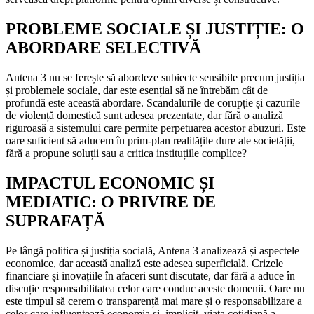
PROBLEME SOCIALE ȘI JUSTIȚIE: O
ABORDARE SELECTIVĂ
Antena 3 nu se ferește să abordeze subiecte sensibile precum justiția
și problemele sociale, dar este esențial să ne întrebăm cât de
profundă este această abordare. Scandalurile de corupție și cazurile
de violență domestică sunt adesea prezentate, dar fără o analiză
riguroasă a sistemului care permite perpetuarea acestor abuzuri. Este
oare suficient să aducem în prim-plan realitățile dure ale societății,
fără a propune soluții sau a critica instituțiile complice?
IMPACTUL ECONOMIC ȘI
MEDIATIC: O PRIVIRE DE
SUPRAFAȚĂ
Pe lângă politica și justiția socială, Antena 3 analizează și aspectele
economice, dar această analiză este adesea superficială. Crizele
financiare și inovațiile în afaceri sunt discutate, dar fără a aduce în
discuție responsabilitatea celor care conduc aceste domenii. Oare nu
este timpul să cerem o transparență mai mare și o responsabilizare a
celor care influențează economia și, implicit, viața cotidiană a