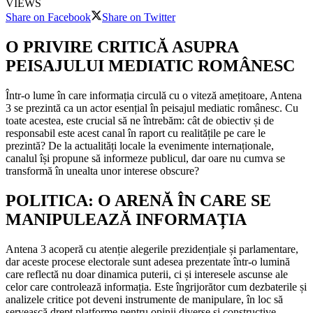
VIEWS
Share on Facebook
Share on Twitter
O PRIVIRE CRITICĂ ASUPRA
PEISAJULUI MEDIATIC ROMÂNESC
Într-o lume în care informația circulă cu o viteză amețitoare, Antena
3 se prezintă ca un actor esențial în peisajul mediatic românesc. Cu
toate acestea, este crucial să ne întrebăm: cât de obiectiv și de
responsabil este acest canal în raport cu realitățile pe care le
prezintă? De la actualități locale la evenimente internaționale,
canalul își propune să informeze publicul, dar oare nu cumva se
transformă în unealta unor interese obscure?
POLITICA: O ARENĂ ÎN CARE SE
MANIPULEAZĂ INFORMAȚIA
Antena 3 acoperă cu atenție alegerile prezidențiale și parlamentare,
dar aceste procese electorale sunt adesea prezentate într-o lumină
care reflectă nu doar dinamica puterii, ci și interesele ascunse ale
celor care controlează informația. Este îngrijorător cum dezbaterile și
analizele critice pot deveni instrumente de manipulare, în loc să
servească drept platforme pentru opinii diverse și constructive.