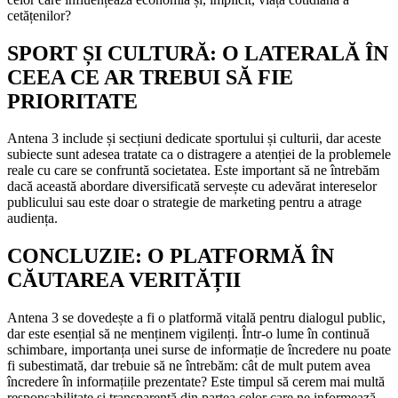
cetățenilor?
SPORT ȘI CULTURĂ: O LATERALĂ ÎN
CEEA CE AR TREBUI SĂ FIE
PRIORITATE
Antena 3 include și secțiuni dedicate sportului și culturii, dar aceste
subiecte sunt adesea tratate ca o distragere a atenției de la problemele
reale cu care se confruntă societatea. Este important să ne întrebăm
dacă această abordare diversificată servește cu adevărat intereselor
publicului sau este doar o strategie de marketing pentru a atrage
audiența.
CONCLUZIE: O PLATFORMĂ ÎN
CĂUTAREA VERITĂȚII
Antena 3 se dovedește a fi o platformă vitală pentru dialogul public,
dar este esențial să ne menținem vigilenți. Într-o lume în continuă
schimbare, importanța unei surse de informație de încredere nu poate
fi subestimată, dar trebuie să ne întrebăm: cât de mult putem avea
încredere în informațiile prezentate? Este timpul să cerem mai multă
responsabilitate și transparență din partea celor care ne informează.