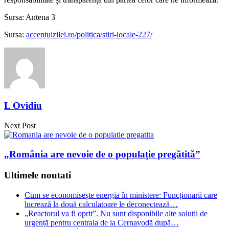
Sursa: Antena 3
Sursa:
accentulzilei.ro/politica/stiri-locale-227/
L Ovidiu
Next Post
„România are nevoie de o populație pregătită”
Ultimele noutati
Cum se economisește energia în ministere: Funcționarii care
lucrează la două calculatoare le deconectează…
„Reactorul va fi oprit”. Nu sunt disponibile alte soluții de
urgență pentru centrala de la Cernavodă după…