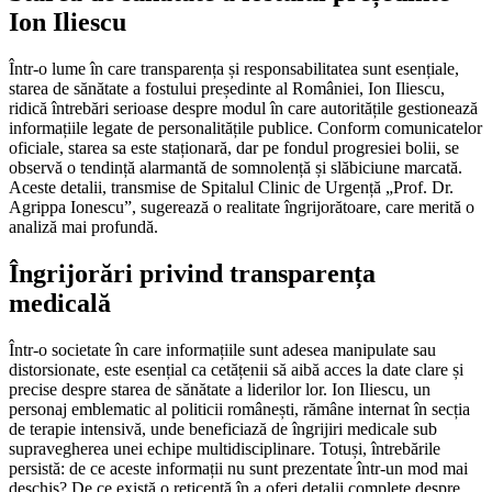
Ion Iliescu
Într-o lume în care transparența și responsabilitatea sunt esențiale,
starea de sănătate a fostului președinte al României, Ion Iliescu,
ridică întrebări serioase despre modul în care autoritățile gestionează
informațiile legate de personalitățile publice. Conform comunicatelor
oficiale, starea sa este staționară, dar pe fondul progresiei bolii, se
observă o tendință alarmantă de somnolență și slăbiciune marcată.
Aceste detalii, transmise de Spitalul Clinic de Urgență „Prof. Dr.
Agrippa Ionescu”, sugerează o realitate îngrijorătoare, care merită o
analiză mai profundă.
Îngrijorări privind transparența
medicală
Într-o societate în care informațiile sunt adesea manipulate sau
distorsionate, este esențial ca cetățenii să aibă acces la date clare și
precise despre starea de sănătate a liderilor lor. Ion Iliescu, un
personaj emblematic al politicii românești, rămâne internat în secția
de terapie intensivă, unde beneficiază de îngrijiri medicale sub
supravegherea unei echipe multidisciplinare. Totuși, întrebările
persistă: de ce aceste informații nu sunt prezentate într-un mod mai
deschis? De ce există o reticență în a oferi detalii complete despre