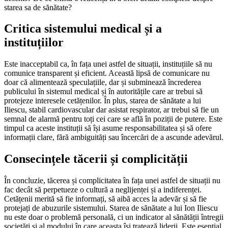
starea sa de sănătate?
Critica sistemului medical și a
instituțiilor
Este inacceptabil ca, în fața unei astfel de situații, instituțiile să nu
comunice transparent și eficient. Această lipsă de comunicare nu
doar că alimentează speculațiile, dar și subminează încrederea
publicului în sistemul medical și în autoritățile care ar trebui să
protejeze interesele cetățenilor. În plus, starea de sănătate a lui
Iliescu, stabil cardiovascular dar asistat respirator, ar trebui să fie un
semnal de alarmă pentru toți cei care se află în poziții de putere. Este
timpul ca aceste instituții să își asume responsabilitatea și să ofere
informații clare, fără ambiguități sau încercări de a ascunde adevărul.
Consecințele tăcerii și complicității
În concluzie, tăcerea și complicitatea în fața unei astfel de situații nu
fac decât să perpetueze o cultură a neglijenței și a indiferenței.
Cetățenii merită să fie informați, să aibă acces la adevăr și să fie
protejați de abuzurile sistemului. Starea de sănătate a lui Ion Iliescu
nu este doar o problemă personală, ci un indicator al sănătății întregii
societăți și al modului în care aceasta își tratează liderii. Este esențial