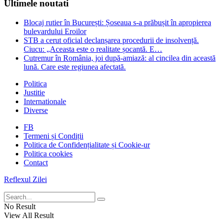
Ultimele noutati
Blocaj rutier în București: Șoseaua s-a prăbușit în apropierea
bulevardului Eroilor
STB a cerut oficial declanșarea procedurii de insolvență.
Ciucu: „Aceasta este o realitate șocantă. E…
Cutremur în România, joi după-amiază: al cincilea din această
lună. Care este regiunea afectată.
Politica
Justitie
Internationale
Diverse
FB
Termeni și Condiții
Politica de Confidențialitate și Cookie-ur
Politica cookies
Contact
Reflexul Zilei
No Result
View All Result