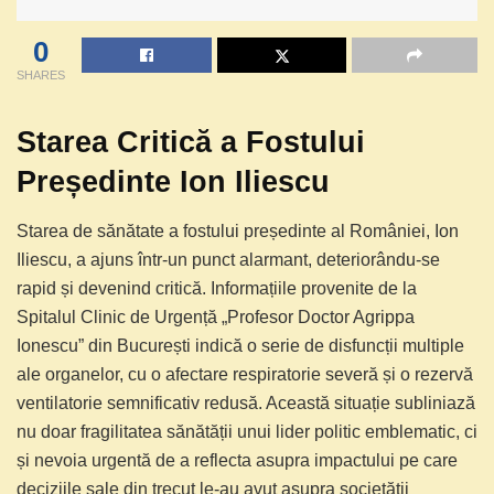
0
SHARES
Starea Critică a Fostului
Președinte Ion Iliescu
Starea de sănătate a fostului președinte al României, Ion
Iliescu, a ajuns într-un punct alarmant, deteriorându-se
rapid și devenind critică. Informațiile provenite de la
Spitalul Clinic de Urgență „Profesor Doctor Agrippa
Ionescu” din București indică o serie de disfuncții multiple
ale organelor, cu o afectare respiratorie severă și o rezervă
ventilatorie semnificativ redusă. Această situație subliniază
nu doar fragilitatea sănătății unui lider politic emblematic, ci
și nevoia urgentă de a reflecta asupra impactului pe care
deciziile sale din trecut le-au avut asupra societății