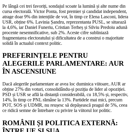
Pe lângă cei trei favoriți, sondajul scoate la lumină și alte nume din
cursa electorală. Victor Ponta, fost premier și candidat independent,
atrage doar 9% din intențiile de vot, în timp ce Elena Lasconi, lidera
USR, obține 6%. Lavinia Șandru, reprezentanta PUSL, se situează
la 4,6%, iar Daniel Funeriu, Cristian Terheș și Silviu Predoiu adună
procente nesemnificative, sub 2%. Aceste cifre subliniază
fragmentarea electoratului și dificultatea de a construi o majoritate
solidă în actualul context politic.
PREFERINȚELE PENTRU
ALEGERILE PARLAMENTARE: AUR
ÎN ASCENSIUNE
Dacă alegerile parlamentare ar avea loc duminica viitoare, AUR ar
obține 27% din voturi, consolidându-și poziția de lider al opoziției.
PSD și USR se află la distanță considerabilă, cu 18,5% și, respectiv,
14%, în timp ce PNL rămâne la 13%. Partidele mai mici, precum
POT, SOS și UDMR, nu reușesc să depășească pragul de 5%, ceea
ce ridică semne de întrebare cu privire la viitorul lor politic.
ROMÂNII ȘI POLITICA EXTERNĂ:
ÎNTRE UE ȘI SUA