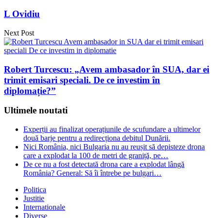
L Ovidiu
Next Post
Robert Turcescu: „Avem ambasador în SUA, dar ei
trimit emisari speciali. De ce investim în
diplomație?”
Ultimele noutati
Experții au finalizat operațiunile de scufundare a ultimelor
două barje pentru a redirecționa debitul Dunării.
Nici România, nici Bulgaria nu au reușit să depisteze drona
care a explodat la 100 de metri de graniță, pe…
De ce nu a fost detectată drona care a explodat lângă
România? General: Să îi întrebe pe bulgari…
Politica
Justitie
Internationale
Diverse