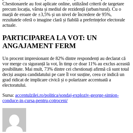
Chestionarele au fost aplicate online, utilizând criterii de targetare
precum locația, vârsta și mediul de rezidență (urban/rural). Cu o
marjă de eroare de ±3,5% și un nivel de încredere de 95%,
rezultatele oferă o imagine clară și fiabilă a preferințelor electorale
actuale.
PARTICIPAREA LA VOT: UN
ANGAJAMENT FERM
Un procent impresionant de 82% dintre respondenți au declarat că
vor merge cu siguranță la vot, în timp ce doar 11% au exclus această
posibilitate. Mai mult, 73% dintre cei chestionați afirmă că sunt total
deciși asupra candidatului pe care îl vor susține, ceea ce indică un
grad ridicat de implicare civică și o polarizare accentuată a
electoratului.
Sursa:
accentulzilei.ro/politica/sondaj-exploziv-george-simion-
conduce-in-cursa-pentru-cotroceni/