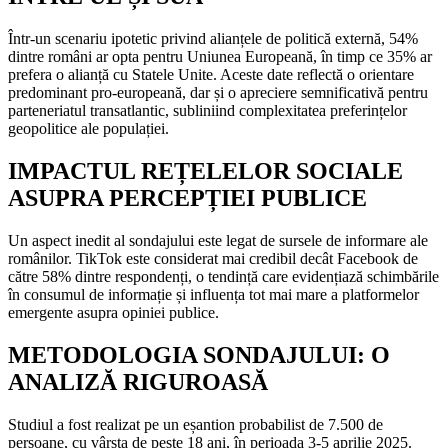
Într-un scenariu ipotetic privind alianțele de politică externă, 54%
dintre români ar opta pentru Uniunea Europeană, în timp ce 35% ar
prefera o alianță cu Statele Unite. Aceste date reflectă o orientare
predominant pro-europeană, dar și o apreciere semnificativă pentru
parteneriatul transatlantic, subliniind complexitatea preferințelor
geopolitice ale populației.
IMPACTUL REȚELELOR SOCIALE
ASUPRA PERCEPȚIEI PUBLICE
Un aspect inedit al sondajului este legat de sursele de informare ale
românilor. TikTok este considerat mai credibil decât Facebook de
către 58% dintre respondenți, o tendință care evidențiază schimbările
în consumul de informație și influența tot mai mare a platformelor
emergente asupra opiniei publice.
METODOLOGIA SONDAJULUI: O
ANALIZĂ RIGUROASĂ
Studiul a fost realizat pe un eșantion probabilist de 7.500 de
persoane, cu vârsta de peste 18 ani, în perioada 3-5 aprilie 2025.