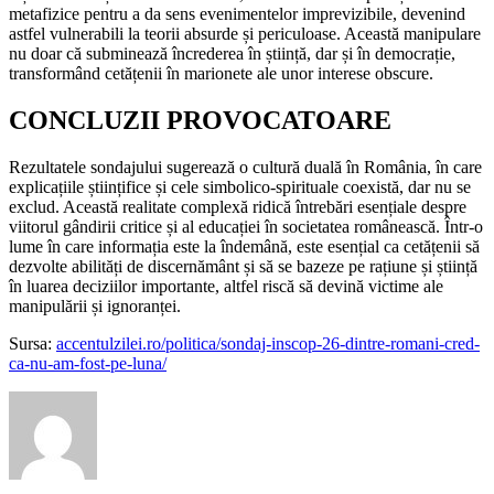
metafizice pentru a da sens evenimentelor imprevizibile, devenind
astfel vulnerabili la teorii absurde și periculoase. Această manipulare
nu doar că subminează încrederea în știință, dar și în democrație,
transformând cetățenii în marionete ale unor interese obscure.
CONCLUZII PROVOCATOARE
Rezultatele sondajului sugerează o cultură duală în România, în care
explicațiile științifice și cele simbolico-spirituale coexistă, dar nu se
exclud. Această realitate complexă ridică întrebări esențiale despre
viitorul gândirii critice și al educației în societatea românească. Într-o
lume în care informația este la îndemână, este esențial ca cetățenii să
dezvolte abilități de discernământ și să se bazeze pe rațiune și știință
în luarea deciziilor importante, altfel riscă să devină victime ale
manipulării și ignoranței.
Sursa:
accentulzilei.ro/politica/sondaj-inscop-26-dintre-romani-cred-
ca-nu-am-fost-pe-luna/