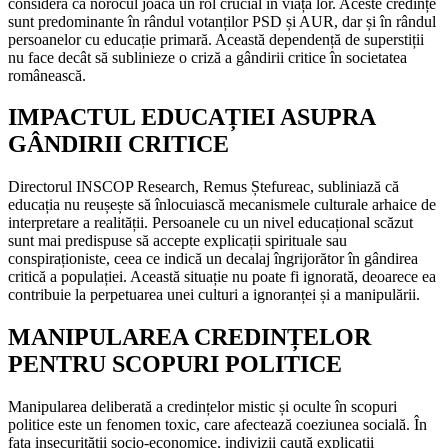
consideră că norocul joacă un rol crucial în viața lor. Aceste credințe
sunt predominante în rândul votanților PSD și AUR, dar și în rândul
persoanelor cu educație primară. Această dependență de superstiții
nu face decât să sublinieze o criză a gândirii critice în societatea
românească.
IMPACTUL EDUCAȚIEI ASUPRA
GÂNDIRII CRITICE
Directorul INSCOP Research, Remus Ștefureac, subliniază că
educația nu reușește să înlocuiască mecanismele culturale arhaice de
interpretare a realității. Persoanele cu un nivel educațional scăzut
sunt mai predispuse să accepte explicații spirituale sau
conspiraționiste, ceea ce indică un decalaj îngrijorător în gândirea
critică a populației. Această situație nu poate fi ignorată, deoarece ea
contribuie la perpetuarea unei culturi a ignoranței și a manipulării.
MANIPULAREA CREDINȚELOR
PENTRU SCOPURI POLITICE
Manipularea deliberată a credințelor mistic și oculte în scopuri
politice este un fenomen toxic, care afectează coeziunea socială. În
fața insecurității socio-economice, indivizii caută explicații