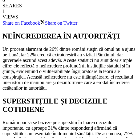
0
SHARES
1
VIEWS
Share on Facebook
Share on Twitter
NEÎNCREDEREA ÎN AUTORITĂȚI
Un procent alarmant de 26% dintre români susțin că omul nu a ajuns
pe Lună, iar 22% cred că extratereștrii au vizitat Pământul, dar
guvernele ascund acest adevăr. Aceste statistici nu sunt doar simple
cifre; ele reflectă o neîncredere profundă în instituțiile statului și în
știință, evidențiind o vulnerabilitate îngrijorătoare la teorii ale
conspirației. Această neîncredere nu este întâmplătoare, ci rezultatul
unei istorii de manipulare și dezinformare care a erodat încrederea
cetățenilor în autorități.
SUPERSTIȚIILE ȘI DECIZIILE
COTIDIENE
Românii par să se bazeze pe superstiții în luarea deciziilor
importante, cu aproape 31% dintre respondenți afirmând că
superstițiile sunt esențiale în domeniul sănătății. De asemenea, 75%