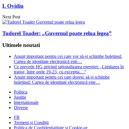
L Ovidiu
Next Post
Tudorel Toader: „Guvernul poate relua legea”
Ultimele noutati
Anunț important pentru cei care vor să-și schimbe buletinul:
Cartea de identitate electronică este…
Ce prevede HG privind raționalizarea energiei: „Limitarea în
tranșe, între orele 19-23, cu excepția…”
Anunț important pentru cei care doresc să-și schimbe
buletinul: Cartea de identitate electronică este…
Politica
Justitie
Internationale
Diverse
FB
Termeni și Condiții
Politica de Confidențialitate și Cookie-ur